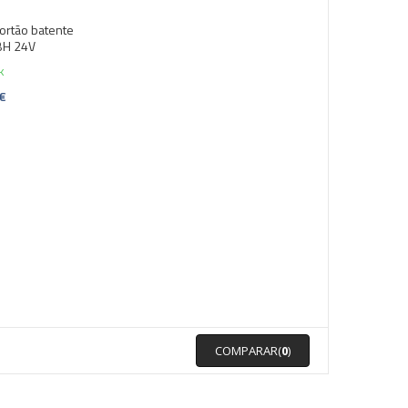
ortão batente
BH 24V
k
 €
COMPARAR(
0
)