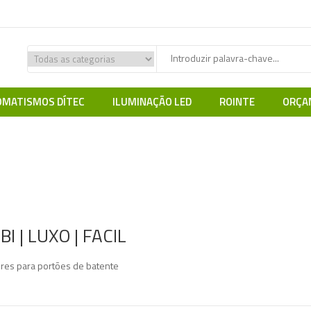
MATISMOS DÍTEC
ILUMINAÇÃO LED
ROINTE
ORÇA
Automatismos DÍTEC
Motores Portões de Batente
OBBI | LUXO 
BI | LUXO | FACIL
res para portões de batente