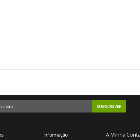
SUBSCREVER
as
Informação
A Minha Cont