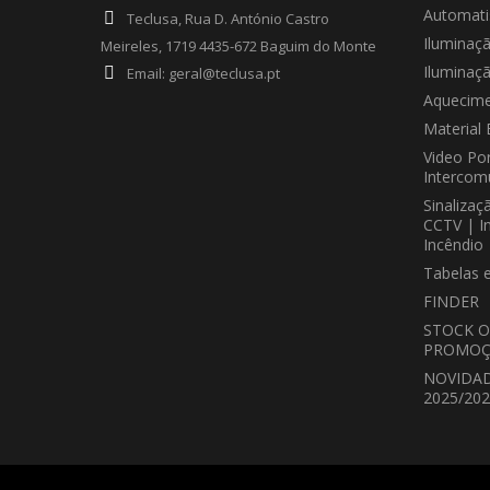
Automat
Teclusa, Rua D. António Castro
Iluminaç
Meireles, 1719 4435-672 Baguim do Monte
Iluminaç
Email:
geral@teclusa.pt
Aquecime
Material 
Video Por
Intercom
Sinalizaç
CCTV | I
Incêndio
Tabelas 
FINDER
STOCK O
PROMOÇ
NOVIDA
2025/20