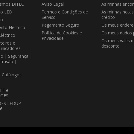
ismos DÍTEC
Aviso Legal
As minhas enco
ão LED
Termos e Condições de
As minhas notas
Serviço
crédito
ão
Pagamento Seguro
Os meus endere
nto Electrico
Política de Cookies e
Os meus dados 
Eléctrico
Privacidade
Os meus vales d
teiros e
desconto
unicadores
ão | Segurança |
ntrusão |
e Catálogos
FF e
OES
DES LEDUP
26