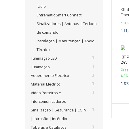
rádio
KIT 
Emer
Entrematic Smart Connect
Em s
Sinalizadores | Antenas | Teclado
111,
de comando
Instalação | Manutenção | Apoio
Técnico
KIT 
Iluminação LED
24V
Iluminação
Praz
a 10 
Aquecimento Electrico
1 07
Material Eléctrico
Video Porteiros e
Intercomunicadores
Sinalização | Segurança | CCTV
| Intrusão | Incêndio
Tabelas e Catálogos