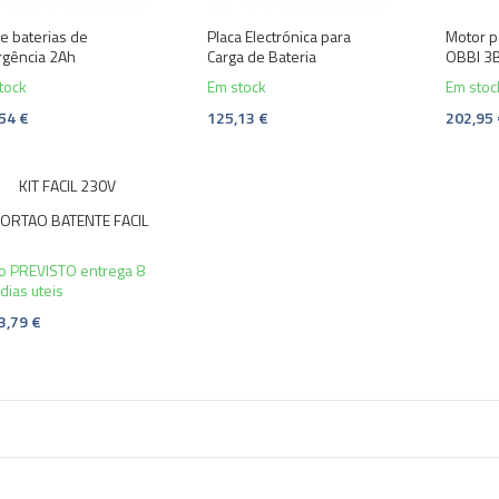
de baterias de
Placa Electrónica para
Motor p
gência 2Ah
Carga de Bateria
OBBI 3
tock
Em stock
Em stoc
54 €
125,13 €
202,95
PORTAO BATENTE FACIL
o PREVISTO entrega 8
dias uteis
3,79 €