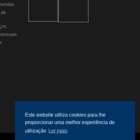
mendas
 de
ços
pessoais
e
Este website utiliza cookies para lhe
proporcionar uma melhor experiência de
utilização
Ler mais