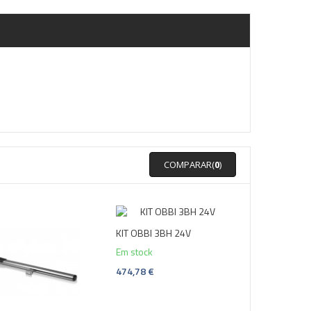
COMPARAR(
0
)
KIT OBBI 3BH 24V
Em stock
474,78 €