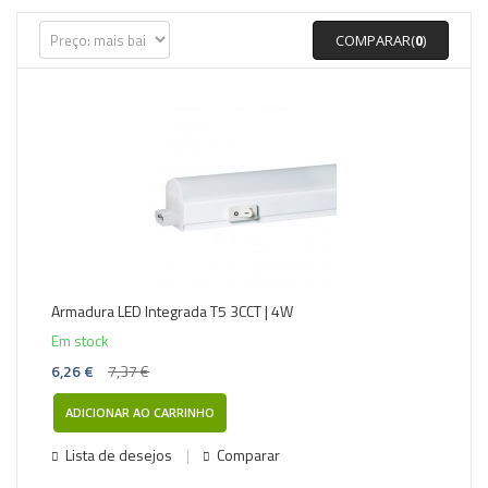
COMPARAR(
0
)
-15%
Armadura LED Integrada T5 3CCT | 4W
Em stock
6,26 €
7,37 €
ADICIONAR AO CARRINHO
Lista de desejos
Comparar