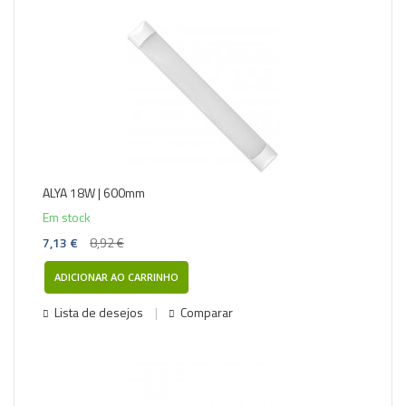
-20%
ALYA 18W | 600mm
Em stock
7,13 €
8,92 €
ADICIONAR AO CARRINHO
Lista de desejos
Comparar
-15%