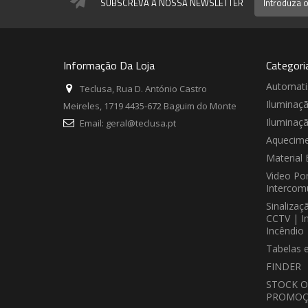
SUBSCREVA A NOSSA NEWSLETTER
Informação Da Loja
Categori
Automat
Teclusa, Rua D. António Castro
Iluminaç
Meireles, 1719 4435-672 Baguim do Monte
Iluminaç
Email:
geral@teclusa.pt
Aquecime
Material 
Video Por
Intercom
Sinalizaç
CCTV | I
Incêndio
Tabelas 
FINDER
STOCK O
PROMOÇ