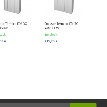
sor Térmico iEM 3G
Emissor Térmico iEM 3G
 350W
Wifi 500W
tock
Em stock
64 €
215,25 €