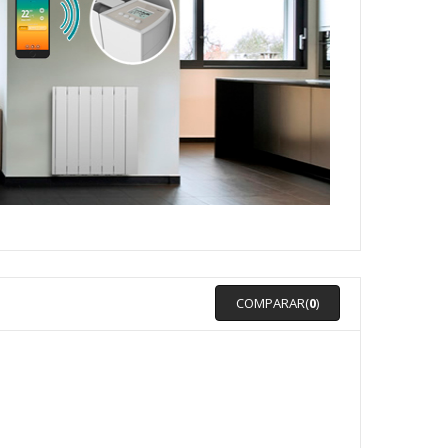
COMPARAR(
0
)