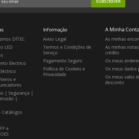
SUBSCREVER
as
Informação
A Minha Cont
ismos DÍTEC
Aviso Legal
As minhas enco
ão LED
Termos e Condições de
As minhas notas
Serviço
crédito
ão
Pagamento Seguro
Os meus endere
nto Electrico
Política de Cookies e
Os meus dados 
Eléctrico
Privacidade
Os meus vales d
teiros e
desconto
unicadores
ão | Segurança |
ntrusão |
e Catálogos
FF e
OES