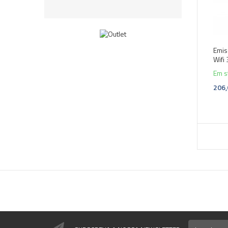
Emis
Wifi
Em s
206,