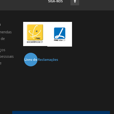
SIGA-NOS
a
mendas
 de
ços
pessoais
e