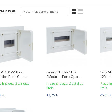
NAR POR
Preço: mais baixo primeiro
a VF104PP 1Fila
Caixa VF108PP 1Fila
Caixa V
ulos Porta Opaca
8Modulos Porta Opaca
12Modul
o Entrega: 2 a 3 dias
Prazo Entrega: 2 a 3 dias
Prazo En
.
úteis.
úteis.
2 €
17,75 €
25,15 €