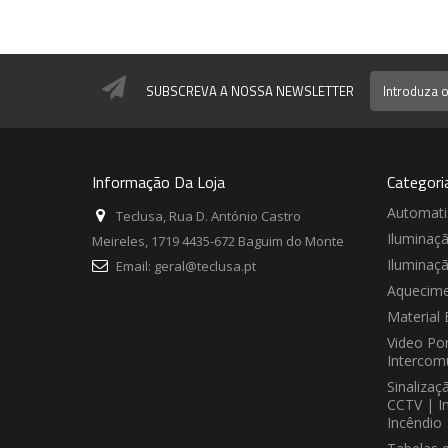
SUBSCREVA A NOSSA NEWSLETTER
Informação Da Loja
Categori
Automat
Teclusa, Rua D. António Castro
Iluminaç
Meireles, 1719 4435-672 Baguim do Monte
Iluminaç
Email:
geral@teclusa.pt
Aquecime
Material 
Video Por
Intercom
Sinalizaç
CCTV | I
Incêndio