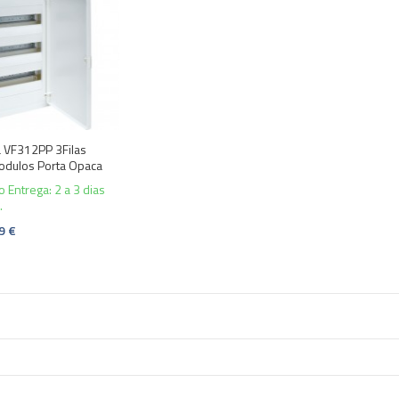
a VF312PP 3Filas
dulos Porta Opaca
o Entrega: 2 a 3 dias
.
9 €