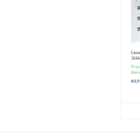
Caix
36Mo
Praz
úteis
60,5