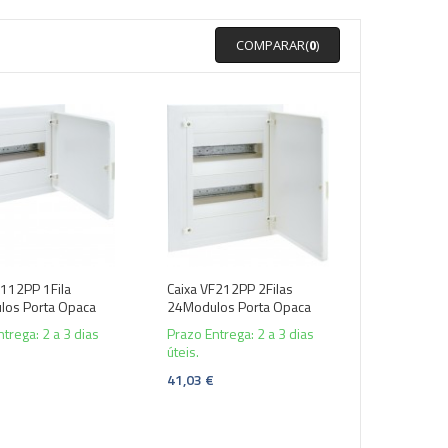
COMPARAR(
0
)
F112PP 1Fila
Caixa VF212PP 2Filas
os Porta Opaca
24Modulos Porta Opaca
trega: 2 a 3 dias
Prazo Entrega: 2 a 3 dias
úteis.
41,03 €