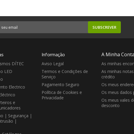
SUBSCREVER
as
Informação
A Minha Cont
ismos DÍTEC
Aviso Legal
As minhas enco
ão LED
Termos e Condições de
As minhas notas
Serviço
crédito
ão
Pagamento Seguro
Os meus endere
nto Electrico
Política de Cookies e
Os meus dados 
Eléctrico
Privacidade
Os meus vales d
teiros e
desconto
unicadores
ão | Segurança |
ntrusão |