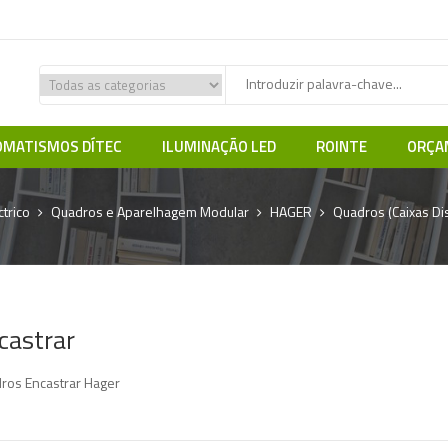
MATISMOS DÍTEC
ILUMINAÇÃO LED
ROINTE
ORÇA
ctrico
Quadros e Aparelhagem Modular
HAGER
Quadros (Caixas Dis
castrar
ros Encastrar Hager