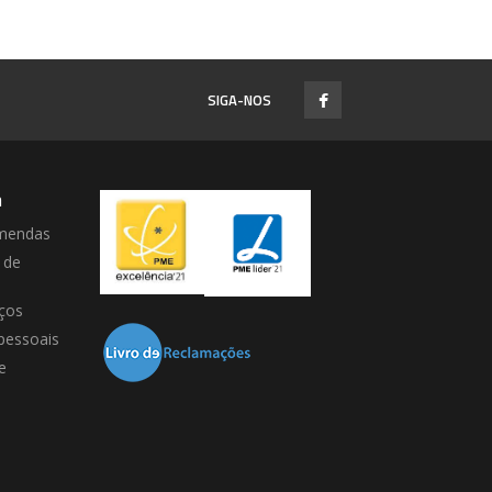
SIGA-NOS
a
mendas
 de
ços
pessoais
e