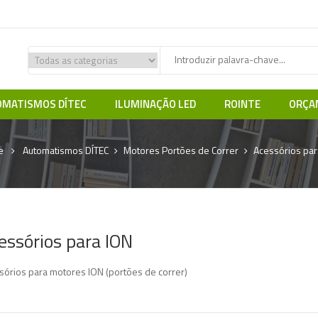
MATISMOS DÍTEC
ILUMINAÇÃO LED
ROINTE
ORÇA
e
Automatismos DÍTEC
Motores Portões de Correr
Acessórios par
essórios para ION
sórios para motores ION (portões de correr)