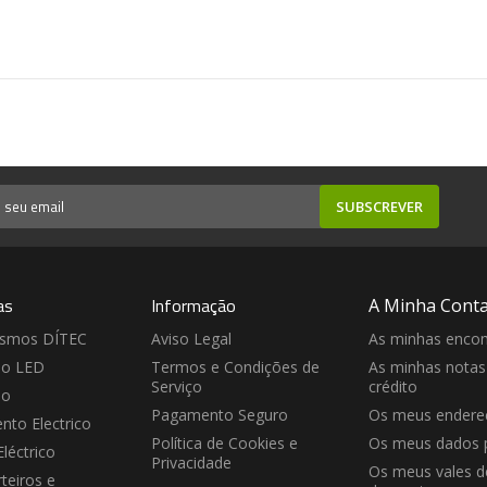
SUBSCREVER
as
Informação
A Minha Cont
ismos DÍTEC
Aviso Legal
As minhas enco
ão LED
Termos e Condições de
As minhas notas
Serviço
crédito
ão
Pagamento Seguro
Os meus endere
nto Electrico
Política de Cookies e
Os meus dados 
Eléctrico
Privacidade
Os meus vales d
teiros e