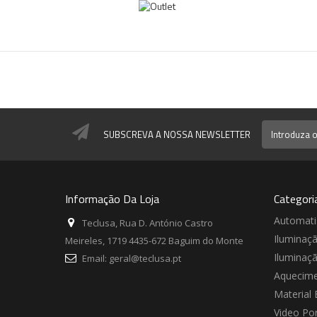
SUBSCREVA A NOSSA NEWSLETTER
Informação Da Loja
Categori
Automat
Teclusa, Rua D. António Castro
Iluminaç
Meireles, 1719 4435-672 Baguim do Monte
Iluminaç
Email:
geral@teclusa.pt
Aquecime
Material 
Video Por