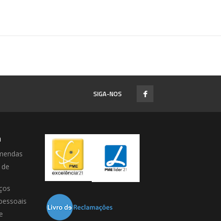
SIGA-NOS
a
mendas
 de
ços
pessoais
e