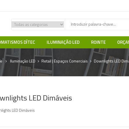
MATISMOS DÍTEC
ILUMINAÇÃO LED
ROINTE
ORÇA
e
Iluminação LED
Retail | Espaços Comerciais
Downlights LED Dim
wnlights LED Dimáveis
lights LED Dimáveis