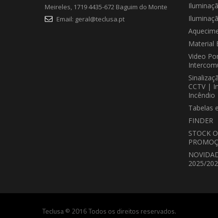
Iluminaç
Meireles, 1719 4435-672 Baguim do Monte
Iluminaç
Email:
geral@teclusa.pt
Aquecime
Material 
Video Por
Intercom
Sinalizaç
CCTV | I
Incêndio
Tabelas 
FINDER
STOCK O
PROMOÇ
NOVIDA
2025/20
Teclusa © 2016 Todos os direitos reservados.