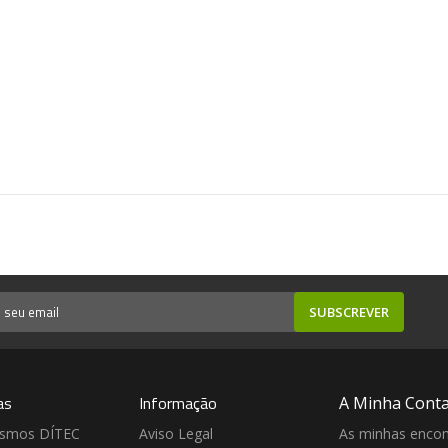
SUBSCREVER
as
Informação
A Minha Cont
ismos DÍTEC
Aviso Legal
As minhas enco