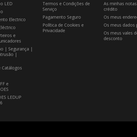
ão LED
Termos e Condições de
As minhas notas
Serviço
crédito
ão
Pagamento Seguro
Os meus endere
nto Electrico
Política de Cookies e
Os meus dados 
Eléctrico
Privacidade
Os meus vales d
teiros e
desconto
unicadores
ão | Segurança |
ntrusão |
e Catálogos
FF e
OES
DES LEDUP
26