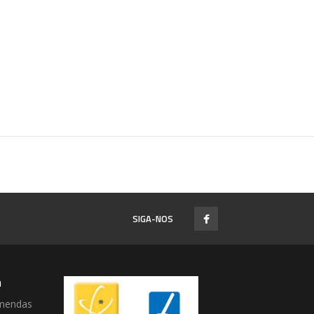
SIGA-NOS
a
mendas