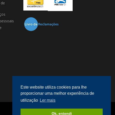
 de
ços
pessoais
e
Este website utiliza cookies para lhe
proporcionar uma melhor experiência de
utilização
Ler mais
Desenvolvido por
megaklique
.
Ok, entendi