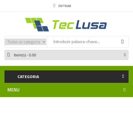
ENTRAR
Item(s)
- 0.00
CATEGORIA
MENU
Home
Iluminação LED
Fita NEON
NEON UP 1616 |
24Vdc