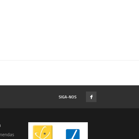
SIGA-NOS
a
mendas