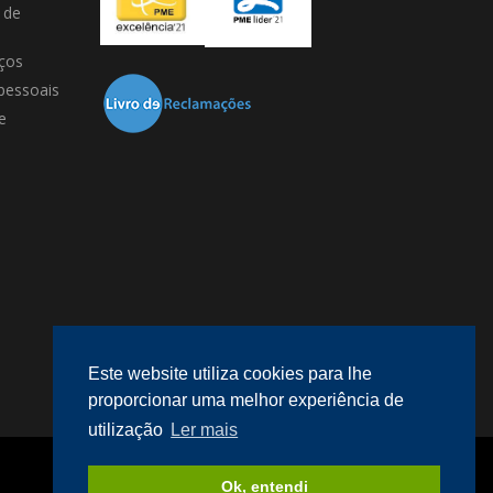
 de
ços
pessoais
e
Este website utiliza cookies para lhe
proporcionar uma melhor experiência de
utilização
Ler mais
Desenvolvido por
megaklique
.
Ok, entendi