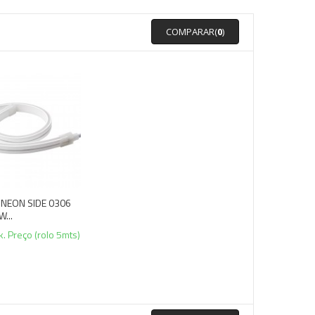
COMPARAR(
0
)
D NEON SIDE 0306
...
. Preço (rolo 5mts)