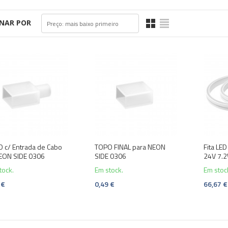
NAR POR
Preço: mais baixo primeiro
 c/ Entrada de Cabo
TOPO FINAL para NEON
Fita LE
EON SIDE 0306
SIDE 0306
24V 7.2W
tock.
Em stock.
Em stock
 €
0,49 €
66,67 €