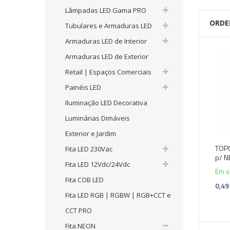
Lâmpadas LED Gama PRO
ORDE
Tubulares e Armaduras LED
Armaduras LED de Interior
Armaduras LED de Exterior
Retail | Espaços Comerciais
Painéis LED
Iluminação LED Decorativa
Luminárias Dimáveis
Exterior e Jardim
TOPO
Fita LED 230Vac
p/ N
Fita LED 12Vdc/24Vdc
Em s
Fita COB LED
0,49
Fita LED RGB | RGBW | RGB+CCT e
CCT PRO
Fita NEON