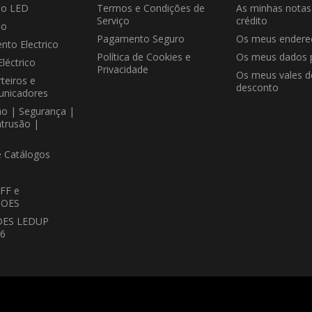
ão LED
Termos e Condições de
As minhas notas
Serviço
crédito
ão
Pagamento Seguro
Os meus endere
nto Electrico
Política de Cookies e
Os meus dados 
Eléctrico
Privacidade
Os meus vales d
teiros e
desconto
unicadores
ão | Segurança |
ntrusão |
e Catálogos
FF e
OES
DES LEDUP
26