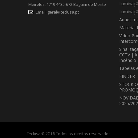
Iluminaç
Meireles, 1719 4435-672 Baguim do Monte
Iluminaç
Email:
geral@teclusa.pt
Aquecime
Material 
Video Por
Intercom
Sinalizaç
CCTV | I
Incêndio
Tabelas 
FINDER
STOCK O
PROMOÇ
NOVIDA
2025/20
Teclusa © 2016 Todos os direitos reservados.