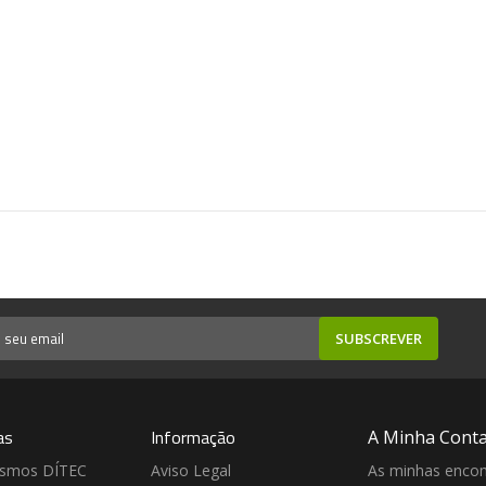
SUBSCREVER
as
Informação
A Minha Cont
ismos DÍTEC
Aviso Legal
As minhas enco