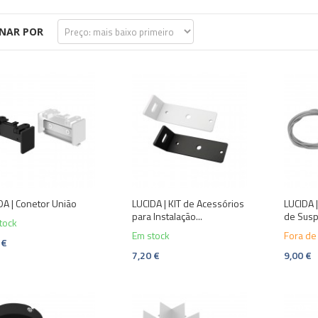
NAR POR
DA | Conetor União
LUCIDA | KIT de Acessórios
LUCIDA 
para Instalação...
de Sus
tock
Em stock
Fora de
 €
7,20 €
9,00 €
-10%