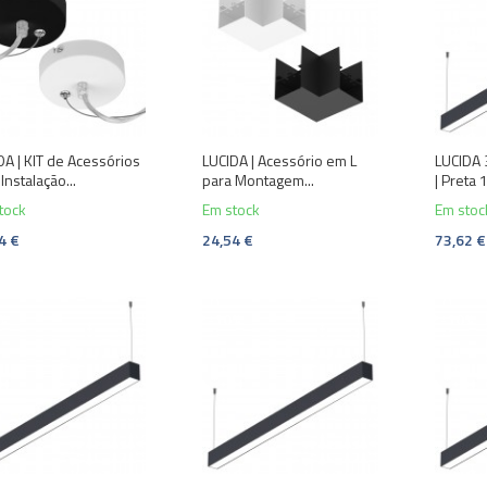
DA | KIT de Acessórios
LUCIDA | Acessório em L
LUCIDA
Instalação...
para Montagem...
| Preta
tock
Em stock
Em stoc
4 €
24,54 €
73,62 €
%
-10%
-10%