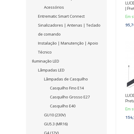
LUCI
Acessórios
| Pr
Em s
Entrematic Smart Connect
95,7
Sinalizadores | Antenas | Teclado
de comando
Instalação | Manutenção | Apoio
-10
Técnico
Iluminação LED
Lâmpadas LED
Lâmpadas de Casquilho
Casquilho Fino E14
LUCI
Casquilho Grosso E27
Pre
Casquilho E40
Em s
GU10 (230V)
154,
GU5.3 (MR16)
G4 (12V)