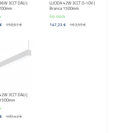
36W 3CCT DALI |
LUCIDA 42W 3CCT 0-10V |
1200mm
Branca 1500mm
k
Em stock
 €
158,67 €
147,23 €
163,59 €
42W 3CCT DALI |
 1500mm
k
 €
189,42 €