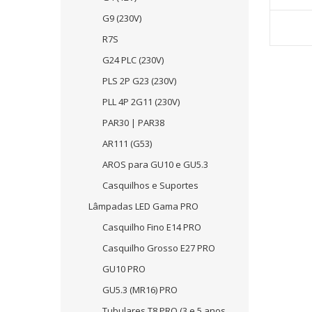
G9 (230V)
R7S
G24 PLC (230V)
PLS 2P G23 (230V)
PLL 4P 2G11 (230V)
PAR30 | PAR38
AR111 (G53)
AROS para GU10 e GU5.3
Casquilhos e Suportes
Lâmpadas LED Gama PRO
Casquilho Fino E14 PRO
Casquilho Grosso E27 PRO
GU10 PRO
GU5.3 (MR16) PRO
Tubulares T8 PRO (3 e 5 anos