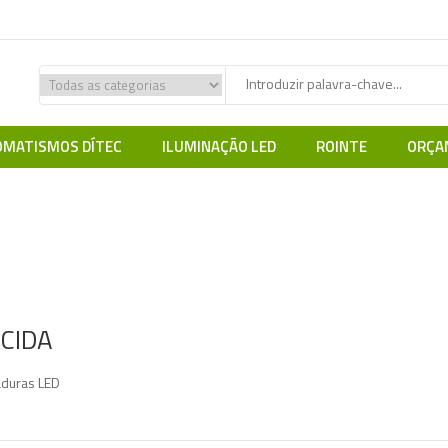
MATISMOS DÍTEC
ILUMINAÇÃO LED
ROINTE
ORÇA
Home
Iluminação LED
Armaduras LED de Interior
LUCIDA
CIDA
duras LED