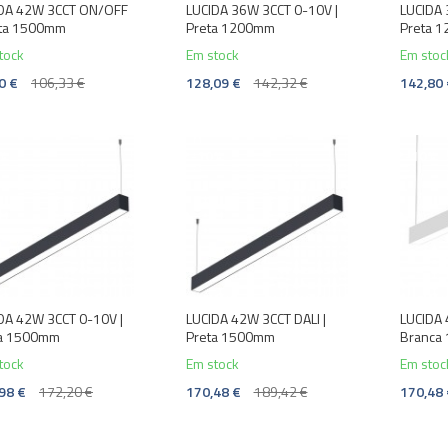
DA 42W 3CCT ON/OFF
LUCIDA 36W 3CCT 0-10V |
LUCIDA 
eta 1500mm
Preta 1200mm
Preta 
tock
Em stock
Em stoc
0 €
106,33 €
128,09 €
142,32 €
142,80
%
-10%
-10%
DA 42W 3CCT 0-10V |
LUCIDA 42W 3CCT DALI |
LUCIDA 
ta 1500mm
Preta 1500mm
Branca
tock
Em stock
Em stoc
98 €
172,20 €
170,48 €
189,42 €
170,48