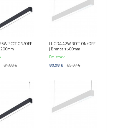
 36W 3CCT ON/OFF
LUCIDA 42W 3CCT ON/OFF
 1200mm
| Branca 1500mm
k
Em stock
81,80 €
80,98 €
89,97 €
-10%