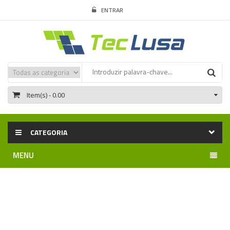
ENTRAR
Item(s)
- 0.00
CATEGORIA
MENU
Home
Automatismos DÍTEC
Comandos e Receptores via rádio
Acessórios