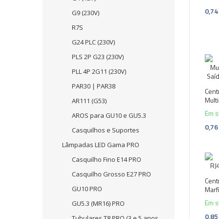
0,74
G9 (230V)
R7S
G24 PLC (230V)
PLS 2P G23 (230V)
PLL 4P 2G11 (230V)
PAR30 | PAR38
Cent
Multi
AR111 (G53)
Em s
AROS para GU10 e GU5.3
0,76
Casquilhos e Suportes
Lâmpadas LED Gama PRO
Casquilho Fino E14 PRO
Casquilho Grosso E27 PRO
Cent
GU10 PRO
Mar
Em s
GU5.3 (MR16) PRO
0,85
Tubulares T8 PRO (3 e 5 anos