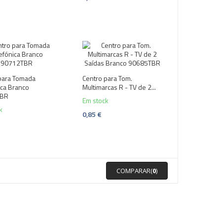
para Tomada
Centro para Tom.
ica Branco
Multimarcas R - TV de 2...
TBR
Em stock
k
0,85 €
COMPARAR(
0
)