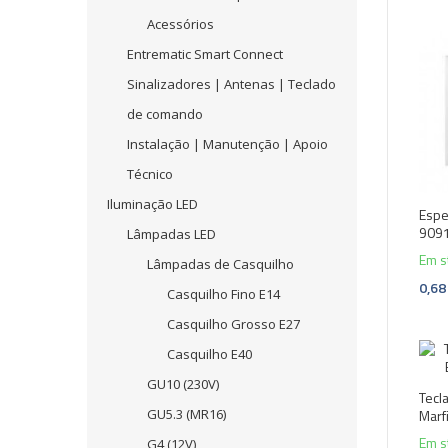
Acessórios
Entrematic Smart Connect
Sinalizadores | Antenas | Teclado
de comando
Instalação | Manutenção | Apoio
Técnico
Iluminação LED
Espe
909
Lâmpadas LED
Em s
Lâmpadas de Casquilho
0,68
Casquilho Fino E14
Casquilho Grosso E27
Casquilho E40
GU10 (230V)
Tecl
GU5.3 (MR16)
Mar
Em s
G4 (12V)