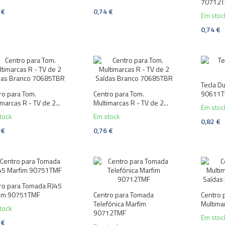
70712
 €
0,74 €
Em stoc
0,74 €
Tecla D
ro para Tom.
Centro para Tom.
90611
marcas R - TV de 2...
Multimarcas R - TV de 2...
Em stoc
tock
Em stock
0,82 €
 €
0,76 €
ro para Tomada RJ45
fim 90751TMF
Centro para Tomada
Centro 
Telefónica Marfim
Multimar
tock
90712TMF
Em stoc
 €