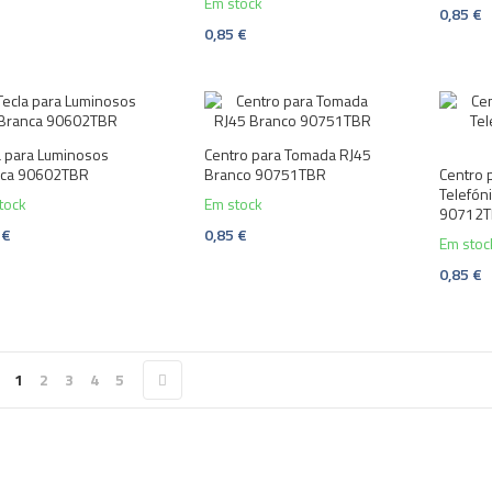
Em stock
0,85 €
0,85 €
a para Luminosos
Centro para Tomada RJ45
nca 90602TBR
Branco 90751TBR
Centro 
Telefón
tock
Em stock
90712
 €
0,85 €
Em stoc
0,85 €
1
2
3
4
5