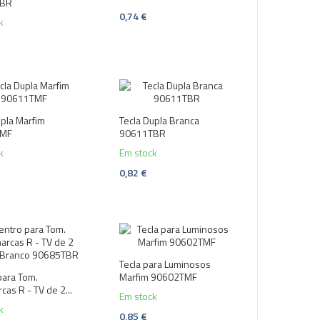
TBR
0,74 €
k
upla Marfim
Tecla Dupla Branca
TMF
90611TBR
k
Em stock
0,82 €
Tecla para Luminosos
para Tom.
Marfim 90602TMF
cas R - TV de 2...
Em stock
k
0,85 €