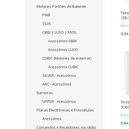
Motores Portões de Batente
Tamp
PWR
706
TS35
Em s
OBBI | LUXO | FACIL
0,54
Acessórios OBBI
Acessórios LUXO
CUBIC (Motores de enterrar)
Acessórios CUBIC
SILVER - Acessórios
ARC - Acessórios
Barreiras
Tecl
UPPER - Acessórios
906
Placas Electrónicas e Fotocélulas
Em s
Acessórios
0,64
Comandos e Receptores via rádio