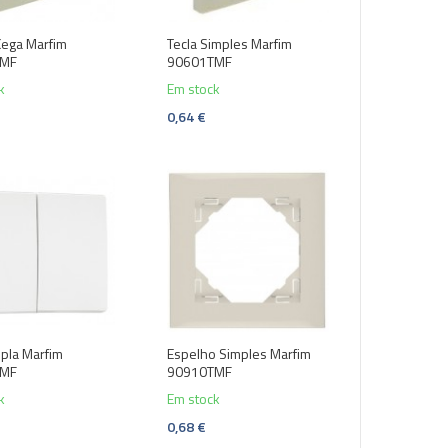
ega Marfim
Tecla Simples Marfim
TMF
90601TMF
k
Em stock
0,64 €
upla Marfim
Espelho Simples Marfim
TMF
90910TMF
k
Em stock
0,68 €