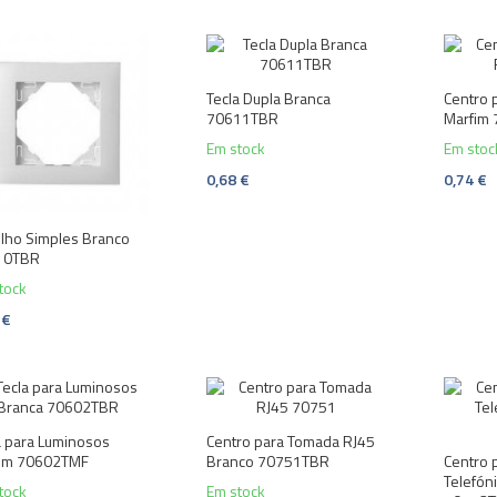
Tecla Dupla Branca
Centro 
70611TBR
Marfim
Em stock
Em stoc
0,68 €
0,74 €
lho Simples Branco
10TBR
tock
 €
a para Luminosos
Centro para Tomada RJ45
fim 70602TMF
Branco 70751TBR
Centro 
Telefón
tock
Em stock