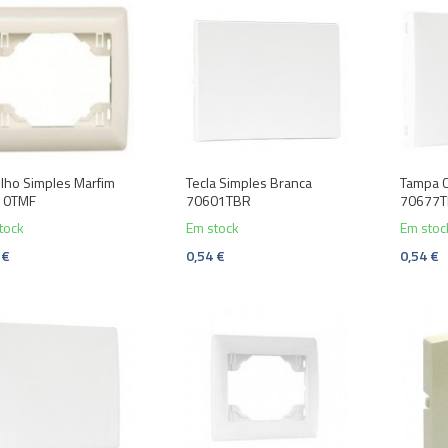
lho Simples Marfim
Tecla Simples Branca
Tampa C
10TMF
70601TBR
70677
tock
Em stock
Em stoc
 €
0,54 €
0,54 €