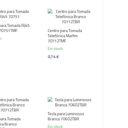
para Tomada RJ45
 70751TMF
Centro para Tomada
Telefónica Marfim
k
70712TMF
Em stock
0,74 €
Tecla para Luminosos
para Tomada
Branca 70602TBR
ica Branco
Em stock