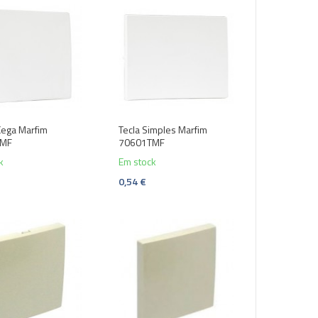
ega Marfim
Tecla Simples Marfim
TMF
70601TMF
k
Em stock
0,54 €