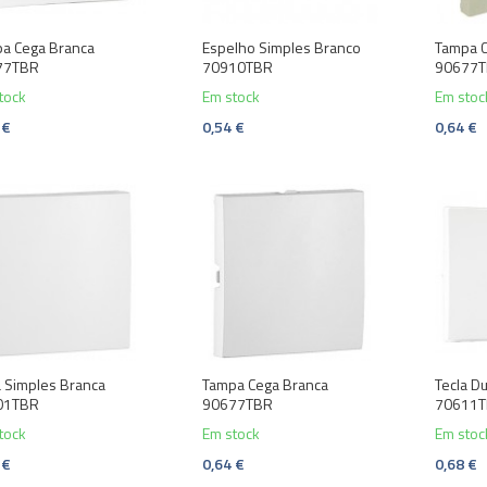
a Cega Branca
Espelho Simples Branco
Tampa C
77TBR
70910TBR
90677
tock
Em stock
Em stoc
 €
0,54 €
0,64 €
a Simples Branca
Tampa Cega Branca
Tecla D
01TBR
90677TBR
70611
tock
Em stock
Em stoc
 €
0,64 €
0,68 €