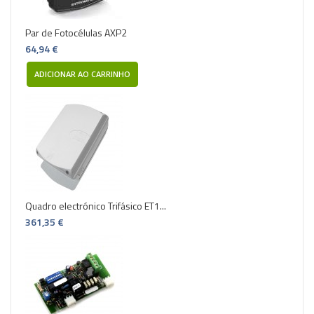
Par de Fotocélulas AXP2
64,94 €
ADICIONAR AO CARRINHO
Quadro electrónico Trifásico ET1...
361,35 €