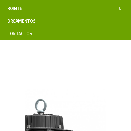
ROINTE
ORÇAMENTOS
CONTACTOS
Home
Iluminação LED
Campânulas LED
Gama 3 anos Garantia
Campanula Led HALLEY 200W 140Lm/W
4000K