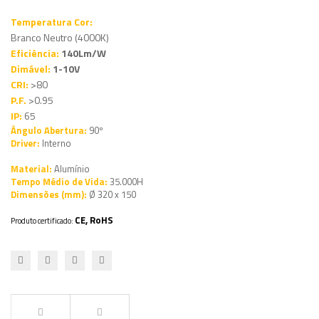
Temperatura Cor:
Branco Neutro (4000K)
Eficiência:
140Lm/W
Dimável:
1-10V
CRI:
>80
P.F.
>0.95
IP:
65
Ângulo Abertura:
90º
Driver:
Interno
Material:
Alumínio
Tempo Médio de Vida:
35.000H
Dimensões (mm):
Ø 320 x 150
CE, RoHS
Produto certificado: