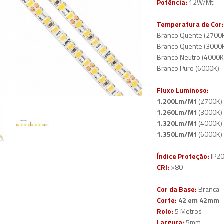
Potência:
12W/Mt
Temperatura de Cor:
Branco Quente (2700
Branco Quente (3000
Branco Neutro (4000K
Branco Puro (6000K)
Fluxo Luminoso:
1.200Lm/Mt
(2700K)
1.260Lm/Mt
(3000K)
1.320Lm/Mt
(4000K)
1.350Lm/Mt
(6000K)
Índice Proteção:
IP2
CRI:
>80
Cor da Base:
Branca
Corte:
42 em 42mm
Rolo:
5 Metros
Largura:
5mm