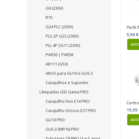
G9 (230V)
R7S
G24 PLC (230V)
Perfil 
5,56 €
PLS 2P G23 (230V)
ADIC
PLL 4P 2G11 (230V)
PAR30 | PAR38
AR111 (G53)
AROS para GU10 e GU5.3
Casquilhos e Suportes
Lâmpadas LED Gama PRO
Casquilho Fino E14 PRO
Contro
15,55
Casquilho Grosso E27 PRO
GU10 PRO
ADIC
GU5.3 (MR16) PRO
Tubulares T8 PRO (3 e 5 anos