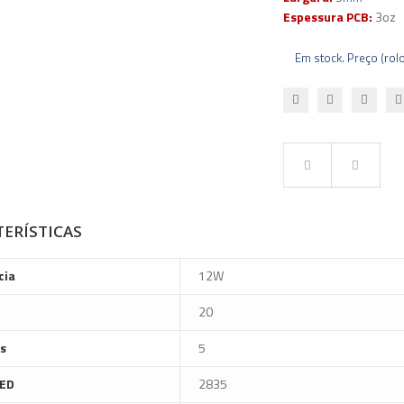
Espessura PCB:
3oz
Em stock. Preço (rol
ERÍSTICAS
cia
12W
20
s
5
ED
2835