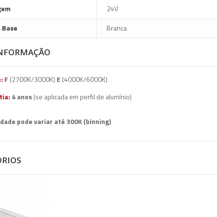
gem
24V
a Base
Branca
INFORMAÇÃO
:
F
(2700K/3000K)
E
(4000K/6000K)
tia:
4
anos
(se aplicada em perfil de alumínio)
dade pode variar até 300K (binning)
ÓRIOS