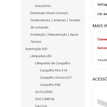
Volta
Acessórios
Entrematic Smart Connect
Côr d
Sinalizadores | Antenas | Teclado
MAIS 
de comando
Instalação | Manutenção | Apoio
Classe
Técnico
Garan
Iluminação LED
Lâmpadas LED
Tonali
Lâmpadas de Casquilho
Casquilho Fino E14
Casquilho Grosso E27
ACESS
Casquilho E40
GU10 (230V)
GU5.3 (MR16)
G4 (12V)