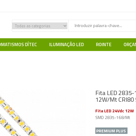
MATISMOS DÍTEC
ILUMINAÇÃO LED
ROINTE
ORÇA
Fita LED 12Vdc/24Vdc
Fita Premium Plus 24V PRO
Fita LED 2835-16
Fita LED 2835-
12W/Mt CRI80
Fita LED 24Vdc 12W
SMD 2835-168/Mt
PREMIUM PLUS