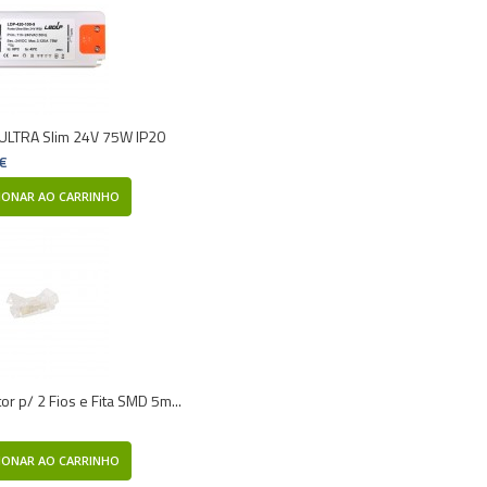
ULTRA Slim 24V 75W IP20
 €
IONAR AO CARRINHO
or p/ 2 Fios e Fita SMD 5m...
IONAR AO CARRINHO