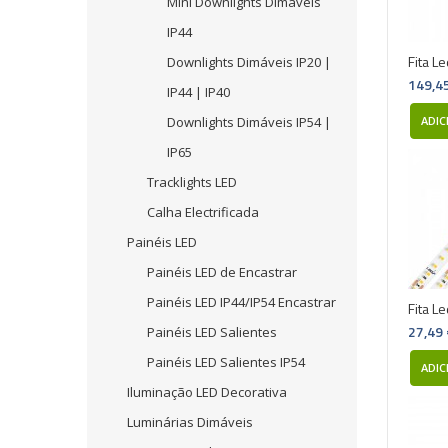
Mini Downlights Dimáveis
IP44
Fita L
Downlights Dimáveis IP20 |
149,4
IP44 | IP40
Downlights Dimáveis IP54 |
ADIC
IP65
Tracklights LED
Calha Electrificada
Painéis LED
Painéis LED de Encastrar
Painéis LED IP44/IP54 Encastrar
Fita L
27,49
Painéis LED Salientes
Painéis LED Salientes IP54
ADIC
Iluminação LED Decorativa
Luminárias Dimáveis