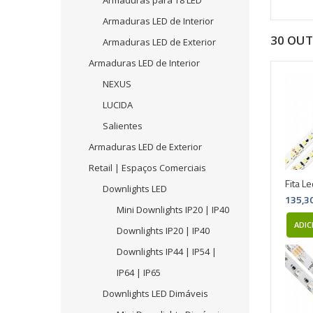
Armaduras para T8 LED
Armaduras LED de Interior
30 OU
Armaduras LED de Exterior
Armaduras LED de Interior
NEXUS
LUCIDA
Salientes
Armaduras LED de Exterior
Retail | Espaços Comerciais
Fita L
Downlights LED
135,3
Mini Downlights IP20 | IP40
ADIC
Downlights IP20 | IP40
Downlights IP44 | IP54 |
IP64 | IP65
Downlights LED Dimáveis