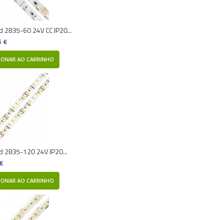
ed 2835-60 24V CC IP20...
5 €
IONAR AO CARRINHO
ed 2835-120 24V IP20...
 €
IONAR AO CARRINHO