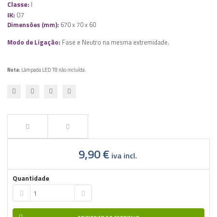
Classe:
I
IK:
07
Dimensões (mm):
670 x 70 x 60
Modo de Ligação:
Fase e Neutro na mesma extremidade.
Nota:
Lâmpada LED T8 não incluída.
9,90 €
iva incl.
Quantidade