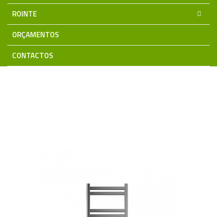
ROINTE
ORÇAMENTOS
CONTACTOS
Home
Aquecimento Electrico
ROINTE
Série KYROS s/WiFi
Seca Toalhas KYROS
Seca Toalhas
KYROS 30 Cromo 300W 900MM