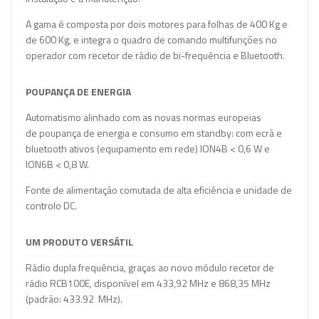
A gama é composta por dois motores para folhas de 400 Kg e
de 600 Kg, e integra o quadro de comando multifunções no
operador com recetor de rádio de
bi-frequência e Bluetooth.
POUPANÇA DE ENERGIA
Automatismo alinhado com as novas normas europeias
de
poupança de energia e consumo em standby
: com ecrã e
bluetooth ativos (equipamento em rede) ION4B < 0,6 W e
ION6B < 0,8 W.
Fonte de alimentação comutada de alta eficiência e unidade de
controlo DC.
UM PRODUTO VERSÁTIL
Rádio dupla frequência
, graças ao novo módulo recetor de
rádio RCB100E, disponível em 433,92 MHz e 868,35 MHz
(padrão: 433.92 MHz).