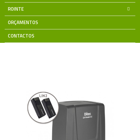
ROINTE
ORÇAMENTOS
CONTACTOS
Home
Automatismos DÍTEC
Motores Portões de Correr
KIT MOTOR ION6B - até 600kg