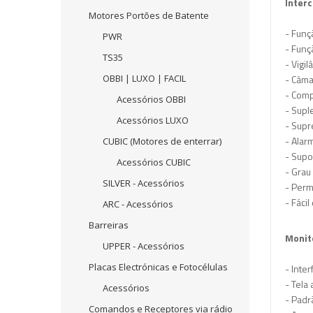
Inter
Motores Portões de Batente
- Funç
PWR
- Funç
TS35
- Vigi
OBBI | LUXO | FACIL
- Câma
- Comp
Acessórios OBBI
- Supl
Acessórios LUXO
- Supr
- Alar
CUBIC (Motores de enterrar)
- Supo
Acessórios CUBIC
- Grau
SILVER - Acessórios
- Perm
- Fáci
ARC - Acessórios
Barreiras
Monito
UPPER - Acessórios
Placas Electrónicas e Fotocélulas
- Inter
- Tela
Acessórios
- Padr
Comandos e Receptores via rádio