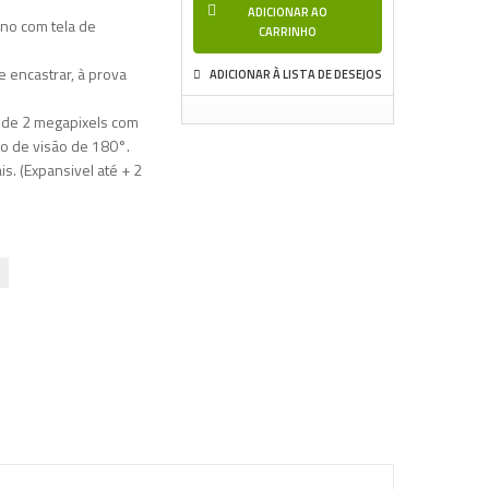
ADICIONAR AO
rno com tela de
CARRINHO
e encastrar, à prova
ADICIONAR À LISTA DE DESEJOS
 de 2 megapixels com
lo de visão de 180°.
is. (Expansivel até + 2