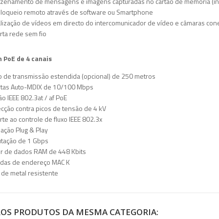
zenamento de mensagens e imagens capturadas no cartão de memória (inc
loqueio remoto através de software ou Smartphone
alização de vídeos em directo do intercomunicador de vídeo e câmaras con
rta rede sem fio
 PoE de 4 canais
 de transmissão estendida (opcional) de 250 metros
rtas Auto-MDIX de 10/100 Mbps
ão IEEE 802.3at / af PoE
ecção contra picos de tensão de 4 kV
rte ao controle de fluxo IEEE 802.3x
alação Plug & Play
tação de 1 Gbps
er de dados RAM de 448 Kbits
adas de endereço MAC K
a de metal resistente
ROS PRODUTOS DA MESMA CATEGORIA: