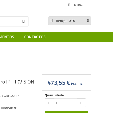
ENTRAR
Item(s)
- 0.00
MENTOS
CONTACTOS
VISION (Encastrar)
iro IP HIKVISION
473,55 €
iva incl.
Quantidade
+DS-KD-ACF1
 HIKVISION: