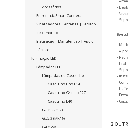
- Arma
- Desb
Acessórios
- Visu
Entrematic Smart Connect
- Supo
Sinalizadores | Antenas | Teclado
de comando
Switch
Instalação | Manutenção | Apoio
- Modo
Técnico
- 4 po
- Padr
Iluminação LED
- Prot
Lâmpadas LED
- Supo
Lâmpadas de Casquilho
- Inst
- Comu
Casquilho Fino E14
- Buff
Casquilho Grosso E27
- Entr
- Caix
Casquilho E40
GU10 (230V)
GU5.3 (MR16)
2 OUT
G4 (12V)