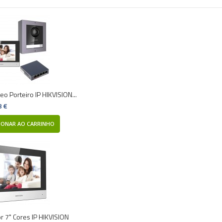
deo Porteiro IP HIKVISION...
8 €
IONAR AO CARRINHO
r 7" Cores IP HIKVISION