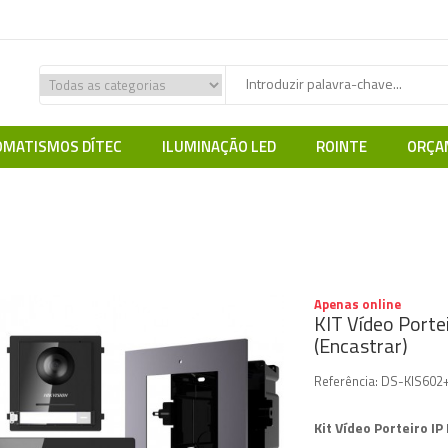
MATISMOS DÍTEC
ILUMINAÇÃO LED
ROINTE
ORÇA
Porteiros e Intercomunicadores
HIKVISION
KIT Vídeo Porteiro IP HIK
Apenas online
KIT Vídeo Porte
(Encastrar)
Referência:
DS-KIS602
Kit Vídeo Porteiro IP