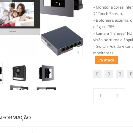
- Monitor a cores inte
7" Touch Screen.
- Botoneira externa, d
d'água, IP65.
- Câmara "fisheye" HD
visão nocturna e ângu
- Switch PoE de 4 cana
monitores)
Em stock.
INFORMAÇÃO