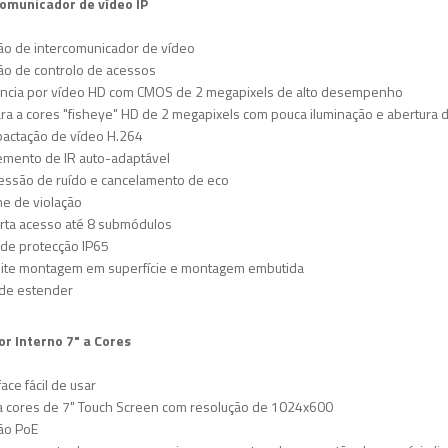
comunicador de vídeo IP
ão de intercomunicador de vídeo
ão de controlo de acessos
lância por vídeo HD com CMOS de 2 megapixels de alto desempenho
ra a cores "fisheye" HD de 2 megapixels com pouca iluminação e abertura
actação de vídeo H.264
emento de IR auto-adaptável
essão de ruído e cancelamento de eco
me de violação
rta acesso até 8 submódulos
 de protecção IP65
ite montagem em superfície e montagem embutida
l de estender
r Interno 7" a Cores
face fácil de usar
 a cores de 7" Touch Screen com resolução de 1024x600
ão PoE