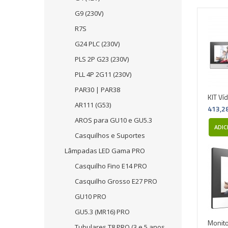
G9 (230V)
R7S
G24 PLC (230V)
PLS 2P G23 (230V)
PLL 4P 2G11 (230V)
PAR30 | PAR38
KIT Ví
AR111 (G53)
413,2
AROS para GU10 e GU5.3
ADIC
Casquilhos e Suportes
Lâmpadas LED Gama PRO
Casquilho Fino E14 PRO
Casquilho Grosso E27 PRO
GU10 PRO
GU5.3 (MR16) PRO
Monito
Tubulares T8 PRO (3 e 5 anos