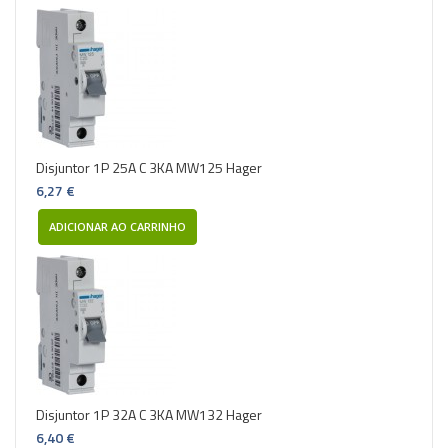
Disjuntor 1P 25A C 3KA MW125 Hager
6,27 €
ADICIONAR AO CARRINHO
Disjuntor 1P 32A C 3KA MW132 Hager
6,40 €