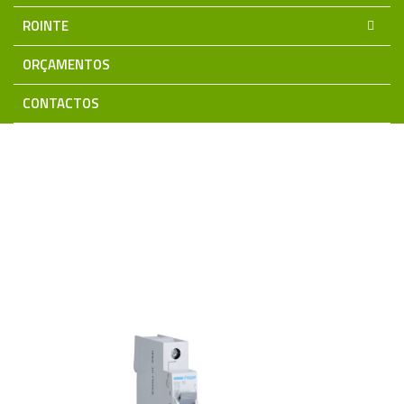
ROINTE
ORÇAMENTOS
CONTACTOS
Home
Material Eléctrico
Quadros e Aparelhagem Modular
HAGER
Disjuntores 3KA
Disjuntor 1P 10A C 3KA
MW110 Hager