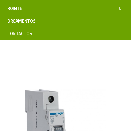
ROINTE
ORÇAMENTOS
CONTACTOS
Home
Material Eléctrico
Quadros e Aparelhagem Modular
HAGER
Disjuntores 3KA
Disjuntor 1P 16A C 3KA
MW116 Hager