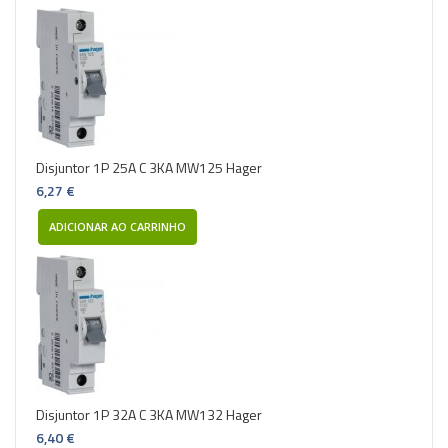
Disjuntor 1P 25A C 3KA MW125 Hager
6,27 €
ADICIONAR AO CARRINHO
Disjuntor 1P 32A C 3KA MW132 Hager
6,40 €