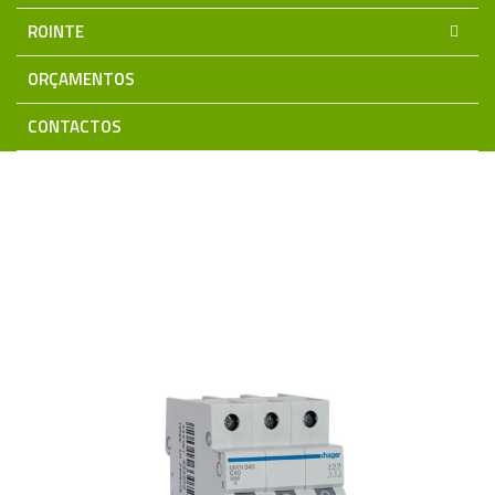
ROINTE
ORÇAMENTOS
CONTACTOS
Home
Material Eléctrico
Quadros e Aparelhagem Modular
HAGER
Disjuntores 3KA
Disjuntor 3P 50A C 3KA
MWN350 Hager