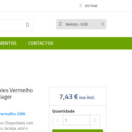
ENTRAR
Item(s)
- 0.00
MENTOS
CONTACTOS
ador Simples Vermelho 230V SVN122 Hager
ples Vermelho
7,43 €
ager
iva incl.
Quantidade
 Vermelho 230V
os: Disponíveis com
, laranja, azul e