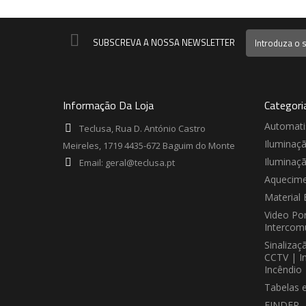
SUBSCREVA A NOSSA NEWSLETTER
Informação Da Loja
Categori
Automat
Teclusa, Rua D. António Castro
Iluminaç
Meireles, 1719 4435-672 Baguim do Monte
Iluminaç
Email:
geral@teclusa.pt
Aquecime
Material 
Video Por
Intercom
Sinalizaç
CCTV | I
Incêndio
Tabelas 
FINDER