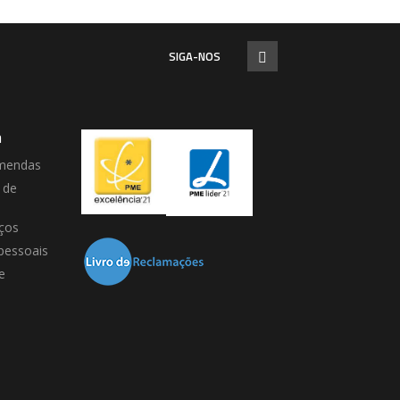
SIGA-NOS
a
mendas
 de
ços
pessoais
e