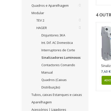
Quadros e Aparelhagem
Modular
4 OUT
TEV 2
HAGER
Disjuntores 3KA
Int. Dif. AC Domestica
Interruptores de Corte
Sinalizadores Luminosos
Contactores Comando
Sinali
7,43 €
Manual
Quadros (Caixas
ADIC
Distribuição)
Tubos, caixas Estanques e caixas
Aparelhagem
Acessórios | Ligadores