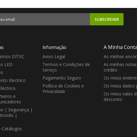
SUBSCREVER
as
Informação
A Minha Cont
ismos DÍTEC
Aviso Legal
As minhas enco
ão LED
Termos e Condições de
As minhas notas
Serviço
crédito
ão
Pagamento Seguro
Os meus endere
nto Electrico
Política de Cookies e
Os meus dados 
Eléctrico
Privacidade
Os meus vales d
teiros e
desconto
unicadores
ão | Segurança |
ntrusão |
e Catálogos