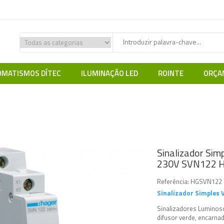
MATISMOS DÍTEC
ILUMINAÇÃO LED
ROINTE
ORÇA
 Aparelhagem Modular
HAGER
Sinalizadores Luminosos
Sinaliz
Sinalizador Sim
230V SVN122 H
Referência:
HGSVN122
Sinalizador Simples
Sinalizadores Luminos
difusor verde, encarnado