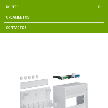
ROINTE
ORÇAMENTOS
CONTACTOS
Home
Material Eléctrico
Quadros e Aparelhagem Modular
HAGER
Quadros (Caixas Distribuição)
Saliente
Caixa
GD110N 1Fila 10Modulos