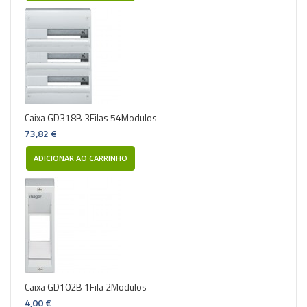
Caixa GD318B 3Filas 54Modulos
73,82 €
ADICIONAR AO CARRINHO
Caixa GD102B 1Fila 2Modulos
4,00 €