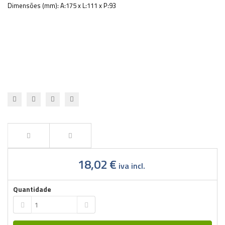
Dimensões (mm): A:
175 x L:111 x P:93
18,02 €
iva incl.
Quantidade