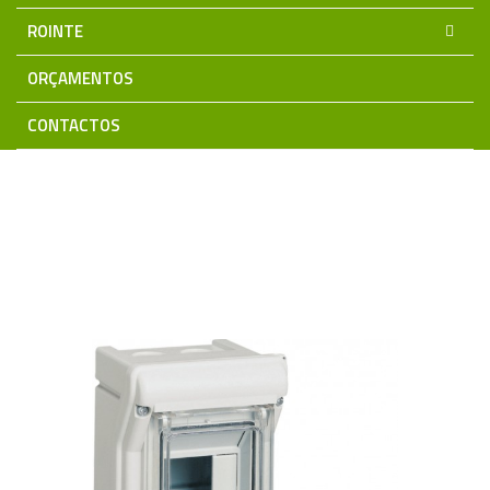
ROINTE
ORÇAMENTOS
CONTACTOS
Home
Material Eléctrico
Quadros e Aparelhagem Modular
HAGER
Quadros (Caixas Distribuição)
Estanque
Caixa Estanque VE103F 1Fila 3Modulos