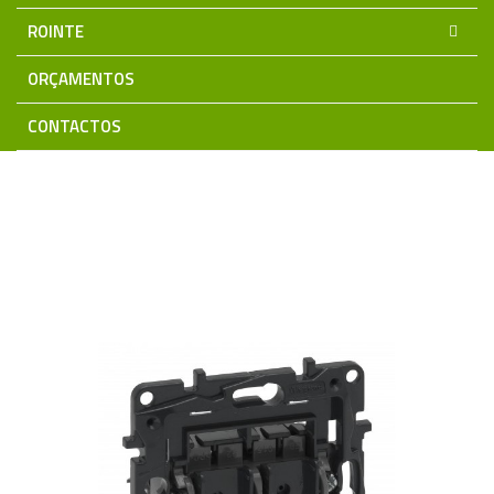
ROINTE
ORÇAMENTOS
CONTACTOS
Home
Material Eléctrico
Aparelhagem LEGRAND
Niloé STEP
Mecanismos
Comutador Lustre Niloé Step -
864005