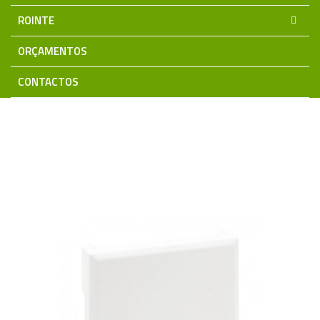
ROINTE
ORÇAMENTOS
CONTACTOS
Home
Material Eléctrico
Aparelhagem LEGRAND
Niloé STEP
Acabamentos
Centro RJ11/RJ45 Branco Niloé
Step - 864142