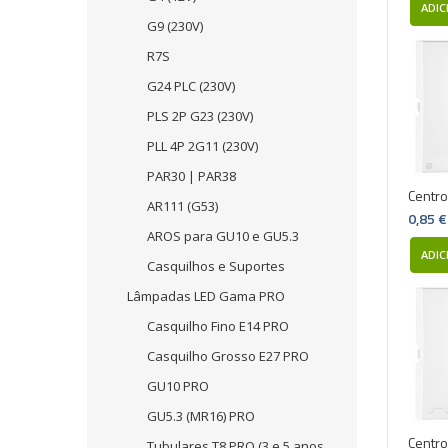
ADIC
G9 (230V)
R7S
G24 PLC (230V)
PLS 2P G23 (230V)
PLL 4P 2G11 (230V)
PAR30 | PAR38
Centro
AR111 (G53)
0,85 €
AROS para GU10 e GU5.3
ADIC
Casquilhos e Suportes
Lâmpadas LED Gama PRO
Casquilho Fino E14 PRO
Casquilho Grosso E27 PRO
GU10 PRO
GU5.3 (MR16) PRO
Centro
Tubulares T8 PRO (3 e 5 anos