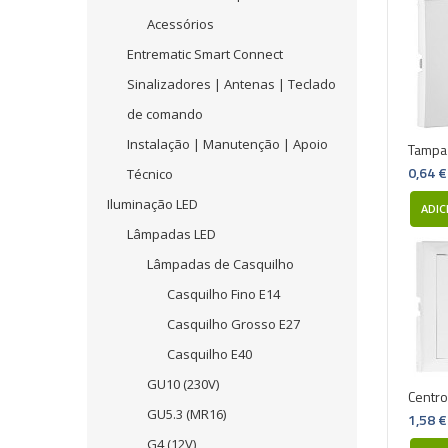
Acessórios
Entrematic Smart Connect
Sinalizadores | Antenas | Teclado
de comando
Instalação | Manutenção | Apoio
Tampa
0,64 €
Técnico
Iluminação LED
ADIC
Lâmpadas LED
Lâmpadas de Casquilho
Casquilho Fino E14
Casquilho Grosso E27
Casquilho E40
GU10 (230V)
Centro
GU5.3 (MR16)
1,58 €
G4 (12V)