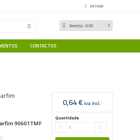
ENTRAR
Item(s)
- 0.00
MENTOS
CONTACTOS
e MF)
Tecla Simples Marfim 90601TMF
Marfim
0,64 €
iva incl.
Quantidade
Marfim 90601TMF