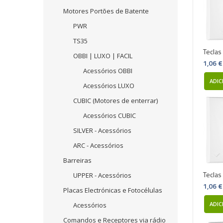
Motores Portões de Batente
PWR
TS35
Teclas
OBBI | LUXO | FACIL
1,06 €
Acessórios OBBI
ADIC
Acessórios LUXO
CUBIC (Motores de enterrar)
Acessórios CUBIC
SILVER - Acessórios
ARC - Acessórios
Barreiras
Teclas
UPPER - Acessórios
1,06 €
Placas Electrónicas e Fotocélulas
ADIC
Acessórios
Comandos e Receptores via rádio