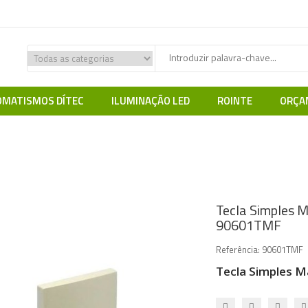
MATISMOS DÍTEC
ILUMINAÇÃO LED
ROINTE
ORÇA
gem e Calhas EFAPEL
Efapel serie LOGUS 90
Acabamento Base (BR 
Tecla Simples 
90601TMF
Referência:
90601TMF
Tecla Simples 