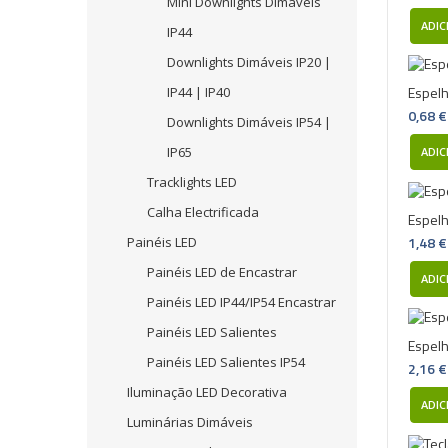
Mini Downlights Dimáveis
ADIC
IP44
Downlights Dimáveis IP20 |
Espel
IP44 | IP40
0,68 €
Downlights Dimáveis IP54 |
IP65
ADIC
Tracklights LED
Calha Electrificada
Espel
1,48 €
Painéis LED
Painéis LED de Encastrar
ADIC
Painéis LED IP44/IP54 Encastrar
Painéis LED Salientes
Espelh
Painéis LED Salientes IP54
2,16 €
Iluminação LED Decorativa
ADIC
Luminárias Dimáveis