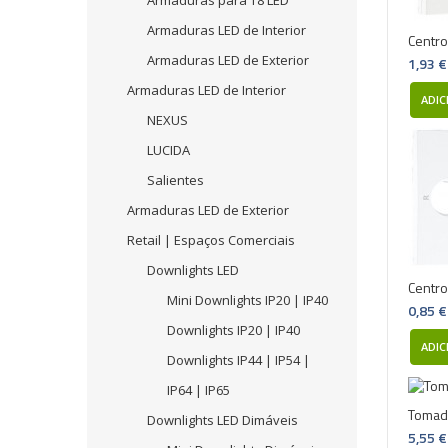
Armaduras para T8 LED
Armaduras LED de Interior
Centro
Armaduras LED de Exterior
1,93 €
Armaduras LED de Interior
ADIC
NEXUS
LUCIDA
Salientes
Armaduras LED de Exterior
Retail | Espaços Comerciais
Downlights LED
Centro
Mini Downlights IP20 | IP40
0,85 €
Downlights IP20 | IP40
ADIC
Downlights IP44 | IP54 |
IP64 | IP65
Tomada
Downlights LED Dimáveis
5,55 €