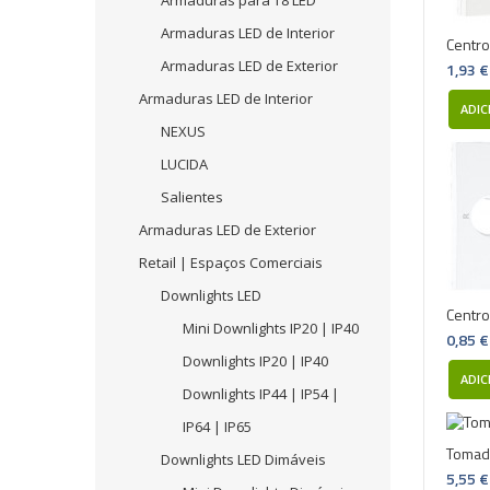
Armaduras para T8 LED
Armaduras LED de Interior
Centro
Armaduras LED de Exterior
1,93 €
Armaduras LED de Interior
ADIC
NEXUS
LUCIDA
Salientes
Armaduras LED de Exterior
Retail | Espaços Comerciais
Downlights LED
Centro
Mini Downlights IP20 | IP40
0,85 €
Downlights IP20 | IP40
ADIC
Downlights IP44 | IP54 |
IP64 | IP65
Tomada
Downlights LED Dimáveis
5,55 €