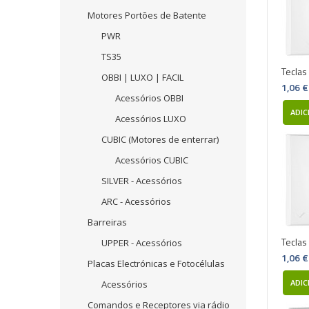
Motores Portões de Batente
PWR
TS35
Teclas
OBBI | LUXO | FACIL
1,06 €
Acessórios OBBI
ADIC
Acessórios LUXO
CUBIC (Motores de enterrar)
Acessórios CUBIC
SILVER - Acessórios
ARC - Acessórios
Barreiras
Teclas
UPPER - Acessórios
1,06 €
Placas Electrónicas e Fotocélulas
ADIC
Acessórios
Comandos e Receptores via rádio