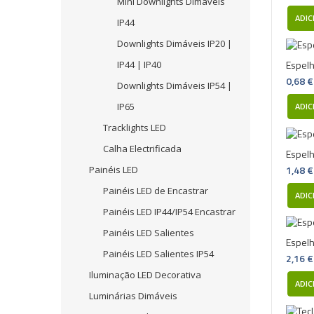
Mini Downlights Dimáveis
ADIC
IP44
Downlights Dimáveis IP20 |
Espel
IP44 | IP40
0,68 €
Downlights Dimáveis IP54 |
IP65
ADIC
Tracklights LED
Calha Electrificada
Espel
1,48 €
Painéis LED
Painéis LED de Encastrar
ADIC
Painéis LED IP44/IP54 Encastrar
Painéis LED Salientes
Espelh
Painéis LED Salientes IP54
2,16 €
Iluminação LED Decorativa
ADIC
Luminárias Dimáveis