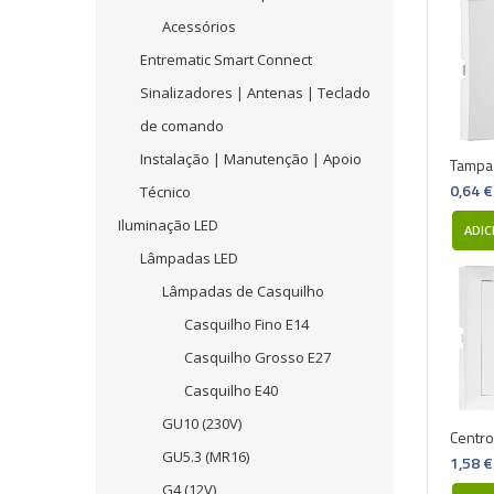
Acessórios
Entrematic Smart Connect
Sinalizadores | Antenas | Teclado
de comando
Instalação | Manutenção | Apoio
Tampa
0,64 €
Técnico
Iluminação LED
ADIC
Lâmpadas LED
Lâmpadas de Casquilho
Casquilho Fino E14
Casquilho Grosso E27
Casquilho E40
GU10 (230V)
Centro
GU5.3 (MR16)
1,58 €
G4 (12V)