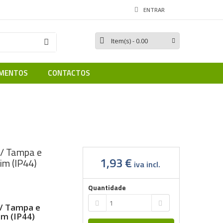
ENTRAR
Item(s)
- 0.00
MENTOS
CONTACTOS
o Schuko c/ Tampa e Obturador Marfim (IP44) 90634TMF
c/ Tampa e
1,93 €
im (IP44)
iva incl.
Quantidade
c/ Tampa e
m (IP44)