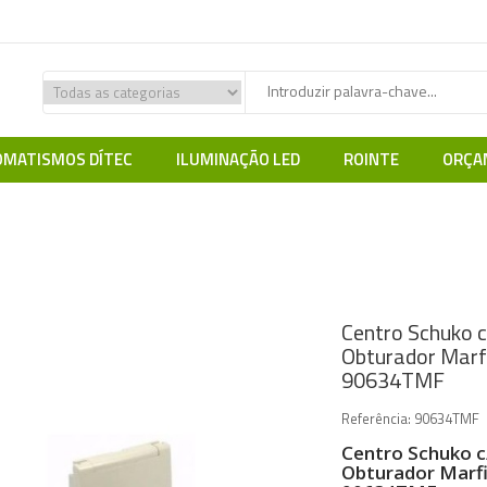
MATISMOS DÍTEC
ILUMINAÇÃO LED
ROINTE
ORÇA
EFAPEL
Efapel serie LOGUS 90
Acabamento Base (BR e MF)
Centr
Centro Schuko 
Obturador Marf
90634TMF
Referência:
90634TMF
Centro Schuko 
Obturador Marfi