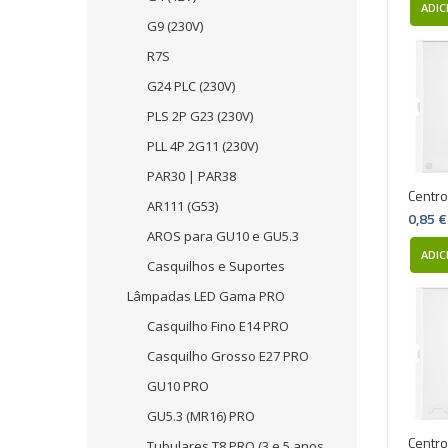
ADIC
G9 (230V)
R7S
G24 PLC (230V)
PLS 2P G23 (230V)
PLL 4P 2G11 (230V)
PAR30 | PAR38
Centro
AR111 (G53)
0,85 €
AROS para GU10 e GU5.3
ADIC
Casquilhos e Suportes
Lâmpadas LED Gama PRO
Casquilho Fino E14 PRO
Casquilho Grosso E27 PRO
GU10 PRO
GU5.3 (MR16) PRO
Centro
Tubulares T8 PRO (3 e 5 anos