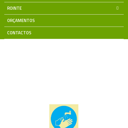
ROINTE
ORÇAMENTOS
CONTACTOS
Home
Sinalização | Segurança | CCTV | Intrusão | Incêndio
SINALUX
Sinalética COVID-19
PVC fotoluminescente
Obrigatorio lavar as mãos COVID-19 PC057