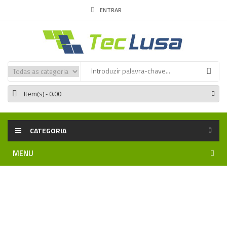
ENTRAR
Item(s)
- 0.00
CATEGORIA
MENU
Home
Sinalização | Segurança | CCTV | Intrusão | Incêndio
Produtos Proteção COVID-19
Termómetro infravermelhos
HT3350