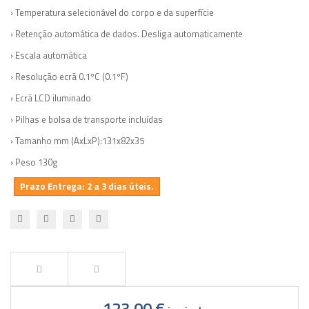
› Temperatura selecionável do corpo e da superfície
› Retenção automática de dados. Desliga automaticamente
› Escala automática
› Resolução ecrã 0.1ºC (0.1ºF)
› Ecrã LCD iluminado
› Pilhas e bolsa de transporte incluídas
› Tamanho mm (AxLxP):131x82x35
› Peso 130g
Prazo Entrega: 2 a 3 dias úteis.
123,00 €