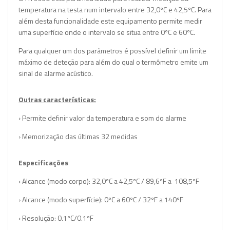
temperatura na testa num intervalo entre 32,0ºC e 42,5ºC. Para
além desta funcionalidade este equipamento permite medir
uma superfície onde o intervalo se situa entre 0ºC e 60ºC.
Para qualquer um dos parâmetros é possível definir um limite
máximo de deteção para além do qual o termômetro emite um
sinal de alarme acústico.
Outras características:
› Permite definir valor da temperatura e som do alarme
› Memorização das últimas 32 medidas
Especificações
› Alcance (modo corpo): 32,0ºC a 42,5ºC / 89,6ºF a 108,5ºF
› Alcance (modo superfície): 0ºC a 60ºC / 32ºF a 140ºF
› Resolução: 0.1ºC/0.1ºF