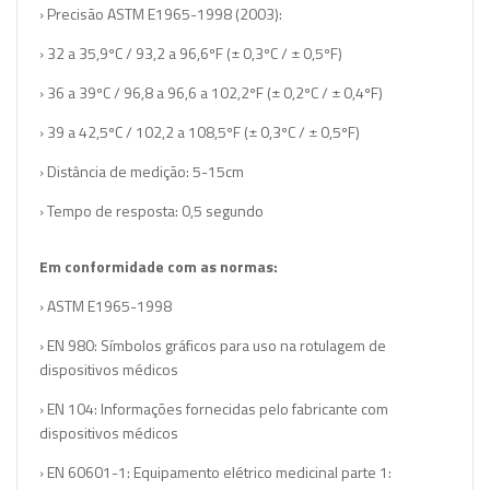
› Precisão ASTM E1965-1998 (2003):
› 32 a 35,9ºC / 93,2 a 96,6ºF (± 0,3ºC / ± 0,5ºF)
› 36 a 39ºC / 96,8 a 96,6 a 102,2ºF (± 0,2ºC / ± 0,4ºF)
› 39 a 42,5ºC / 102,2 a 108,5ºF (± 0,3ºC / ± 0,5ºF)
› Distância de medição: 5-15cm
› Tempo de resposta: 0,5 segundo
Em conformidade com as normas:
› ASTM E1965-1998
› EN 980: Símbolos gráficos para uso na rotulagem de
dispositivos médicos
› EN 104: Informações fornecidas pelo fabricante com
dispositivos médicos
› EN 60601-1: Equipamento elétrico medicinal parte 1: