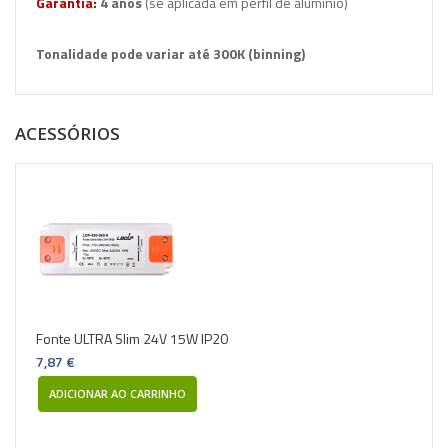
Garantia:
4
anos
(se aplicada em perfil de alumínio)
Tonalidade pode variar até 300K (binning)
ACESSÓRIOS
Fonte ULTRA Slim 24V 15W IP20
7,87 €
ADICIONAR AO CARRINHO