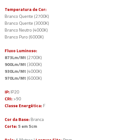
Temperatura de Cor:
Branco Quente (2700K)
Branco Quente (3000K)
Branco Neutro (4000K)
Branco Puro (6000K)
Fluxo Luminoso:
873Lm/Mt
(2700K)
900Lm/Mt
(3000K)
930Lm/Mt
(4000K)
970Lm/Mt
(6000K)
IP:
IP20
CRI:
>90
Classe Energética:
F
Cor da Base:
Branca
Corte:
5 em 5cm
Rolo:
5 Metros |
Largura Fita:
8mm