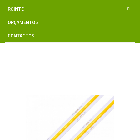
ROINTE
ORÇAMENTOS
CONTACTOS
Home
Iluminação LED
Fita LED 12Vdc/24Vdc
Fita Premium Plus 24V PRO
Fita LED COB 360Chips/Mt 24V
IP20 10W/Mt 8mm