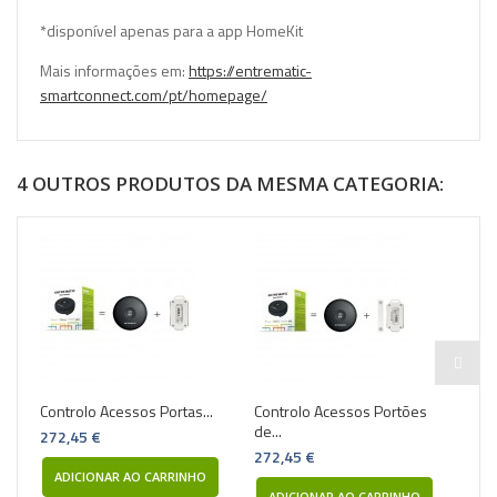
*disponível apenas para a app HomeKit
Mais informações em:
https://entrematic-
smartconnect.com/pt/homepage/
4 OUTROS PRODUTOS DA MESMA CATEGORIA:
Controlo Acessos Portas...
Controlo Acessos Portões
Sens
de...
|...
272,45 €
272,45 €
63,
ADICIONAR AO CARRINHO
ADICIONAR AO CARRINHO
A