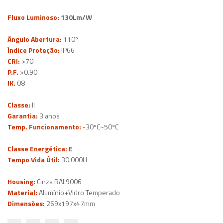
Fluxo Luminoso:
130Lm/W
Ângulo Abertura:
110º
Índice Proteção:
IP66
CRI:
>70
P.F.
>0.90
IK.
08
Classe:
II
Garantia:
3 anos
Temp. Funcionamento:
-30ºC~50ºC
Classe Energética:
E
Tempo Vida Útil:
30.000H
Housing:
Cinza RAL9006
Material:
Alumínio+Vidro Temperado
Dimensões:
269x197x47mm