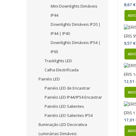
8,67 €
Mini Downlights Dimáveis
IP44
ADIC
Downlights Dimáveis IP20 |
IP44 | IP40
ERIS 9
9,57 €
Downlights Dimáveis IP54 |
IP65
ADIC
Tracklights LED
Calha Electrificada
ERIS 1
Painéis LED
12,51
Painéis LED de Encastrar
ADIC
Painéis LED IP44/IP54 Encastrar
Painéis LED Salientes
ERIS 1
Painéis LED Salientes IP54
17,01
Iluminação LED Decorativa
ADIC
Luminárias Dimáveis