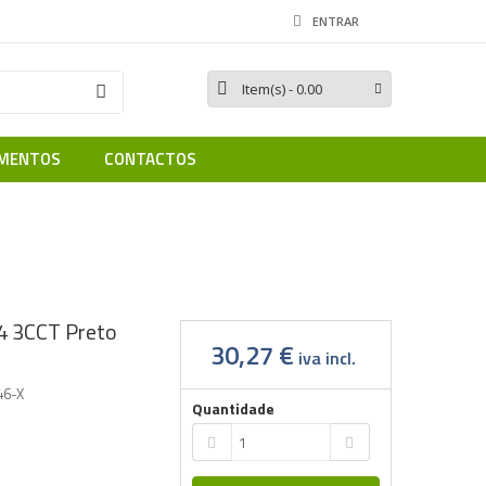
ENTRAR
Item(s)
- 0.00
MENTOS
CONTACTOS
65
AVIOR 10W IP54 3CCT Preto IP54
4 3CCT Preto
30,27 €
iva incl.
46-X
Quantidade