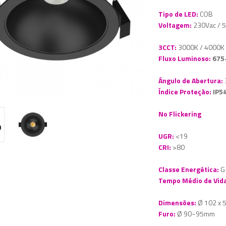
Tipo de LED:
COB
Voltagem:
230Vac / 
3CCT:
3000K / 4000K
Fluxo Luminoso:
675
Ângulo de Abertura:
Índice Proteção:
IP5
No Flickering
UGR:
<19
CRI:
>80
Classe Energética:
G
Tempo Médio de Vida
Dimensões:
Ø 102 x
Furo:
Ø 90~95mm