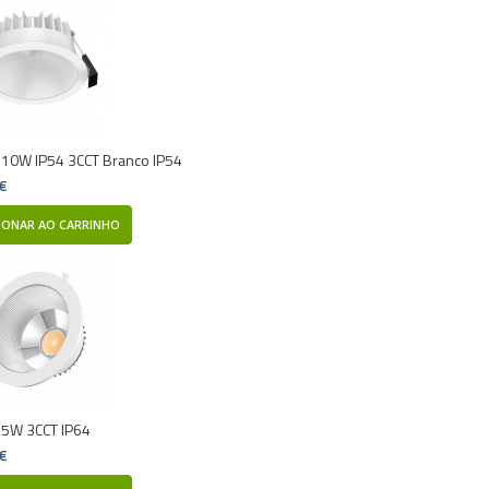
 10W IP54 3CCT Branco IP54
 €
IONAR AO CARRINHO
35W 3CCT IP64
 €