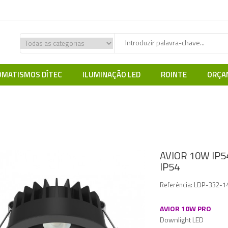
MATISMOS DÍTEC
ILUMINAÇÃO LED
ROINTE
ORÇA
 Espaços Comerciais
Downlights LED
Downlights IP44 | IP54 | IP64 | IP
AVIOR 10W IP5
IP54
Referência:
LDP-332-1
AVIOR 10W PRO
Downlight LED