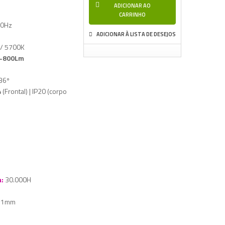
ADICIONAR AO
CARRINHO
50Hz
ADICIONAR À LISTA DE DESEJOS
 / 5700K
~800Lm
36º
4
(Frontal) | IP20 (corpo
:
30.000H
 51mm