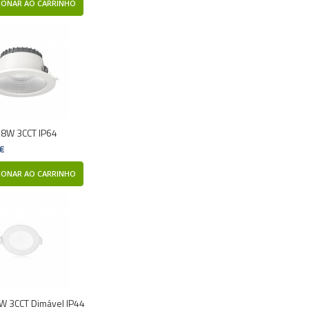
IONAR AO CARRINHO
28W 3CCT IP64
 €
IONAR AO CARRINHO
W 3CCT Dimável IP44