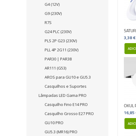
G4 (12V)
G9 (230V)
R7S
SATUR
G24 PLC (230V)
3,38 €
PLS 2P G23 (230V)
ADIC
PLL 4P 2G11 (230V)
PAR30 | PAR38
AR111 (G53)
AROS para GU10 e GU5.3
Casquilhos e Suportes
Lâmpadas LED Gama PRO
Casquilho Fino E14 PRO
OKUL 
16,85
Casquilho Grosso E27 PRO
GU10 PRO
ADIC
GU5.3 (MR16) PRO