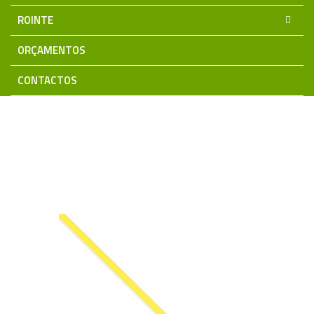
ROINTE
ORÇAMENTOS
CONTACTOS
Home
Iluminação LED
Fita LED 12Vdc/24Vdc
Fita Premium Plus 24V PRO
Fita LED CCT COB 2700K~6000K
24V 14W/Mt 5mm IP20