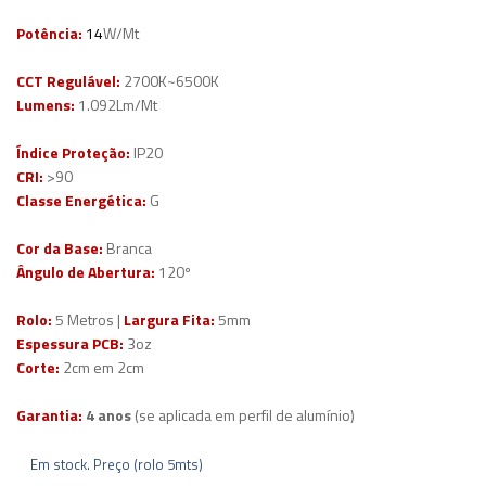
Potência:
14
W/Mt
CCT Regulável:
2700K~6500K
Lumens:
1.092Lm/Mt
Índice Proteção:
IP20
CRI:
>90
Classe Energética:
G
Cor da Base:
Branca
Ângulo de Abertura:
120º
Rolo:
5 Metros |
Largura Fita:
5mm
Espessura PCB:
3oz
Corte:
2
cm em 2cm
Garantia:
4
anos
(se aplicada em perfil de alumínio)
Em stock. Preço (rolo 5mts)