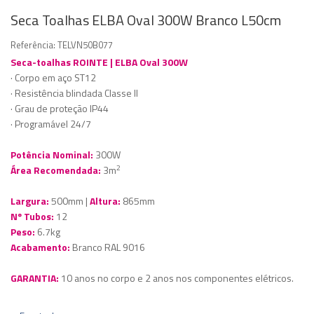
Seca Toalhas ELBA Oval 300W Branco L50cm
Referência:
TELVN50B077
Seca-toalhas ROINTE | ELBA Oval 300W
· Corpo em aço ST12
· Resistência blindada Classe II
· Grau de proteção IP44
· Programável 24/7
Potência Nominal:
300W
2
Área Recomendada:
3m
Largura:
500mm |
Altura:
865mm
Nº Tubos:
12
Peso:
6.7kg
Acabamento:
Branco RAL 9016
GARANTIA:
10 anos no corpo e 2 anos nos componentes elétricos.