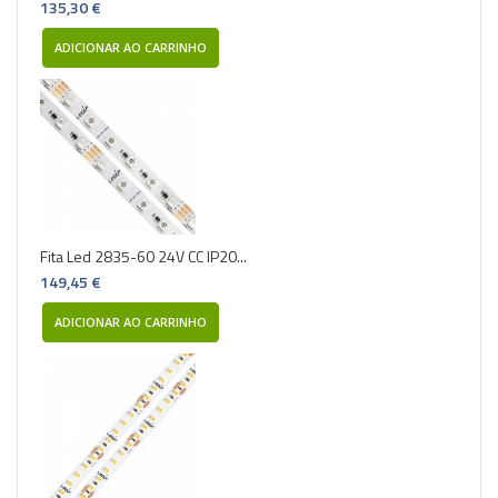
135,30 €
ADICIONAR AO CARRINHO
Fita Led 2835-60 24V CC IP20...
149,45 €
ADICIONAR AO CARRINHO