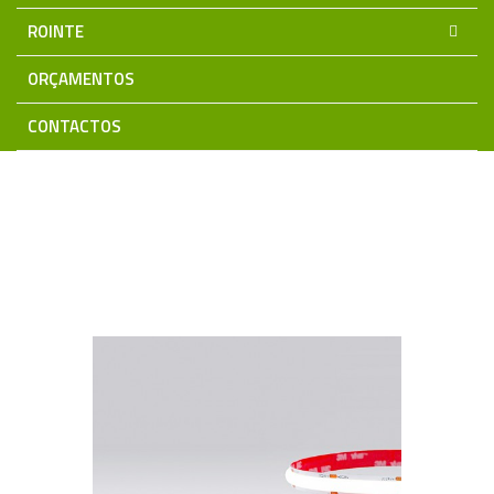
ROINTE
ORÇAMENTOS
CONTACTOS
Home
Iluminação LED
Fita LED 12Vdc/24Vdc
Fita Premium Plus 24V PRO
Fita LED COB 24V IP20 20W/Mt
10mm 145Lm/W