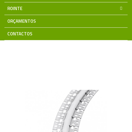
ROINTE
ORÇAMENTOS
CONTACTOS
Home
Iluminação LED
Perfis Alumínio
Perfis de Alumínio | Encastrar
Perfil Flexível p/ Pladur c/ difusor
opalino