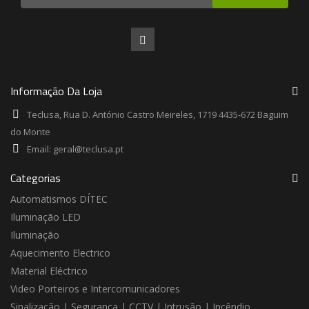
Informação Da Loja
Teclusa, Rua D. António Castro Meireles, 1719 4435-672 Baguim
do Monte
Email:
geral@teclusa.pt
Categorias
Automatismos DÍTEC
Iluminação LED
Iluminação
Aquecimento Electrico
Material Eléctrico
Video Porteiros e Intercomunicadores
Sinalização | Segurança | CCTV | Intrusão | Incêndio