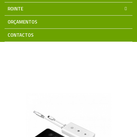
ROINTE
ORÇAMENTOS
CONTACTOS
Home
Iluminação LED
SMART CONTROL
Controladores MONOCOR
Controlador 1CH Monocor +
Comando