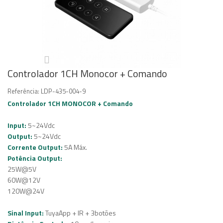
Controlador 1CH Monocor + Comando
Referência:
LDP-435-004-9
Controlador 1CH
MONOCOR + Comando
Input:
5~24Vdc
Output:
5~24Vdc
Corrente Output:
5A Máx.
Potência Output:
25W@5V
60W@12V
120W@24V
Sinal Input:
TuyaApp + IR + 3botões