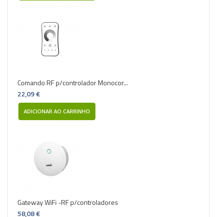
Comando RF p/controlador Monocor...
22,09 €
ADICIONAR AO CARRINHO
Gateway WiFi -RF p/controladores
58,08 €