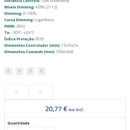
Distância Controlo:
10m s/barreiras
Níveis Dimming:
4096 (2^12)
Dimming:
0-100%
Curva Dimming:
Logarítmico
PWM:
2KHz
Ta:
-30ºC~+55ºC
Índice Proteção:
IP20
Dimensões Controlador (mm):
73x35x14
Dimensões Comando (mm):
100
x40x8
20,77 €
iva incl.
Quantidade