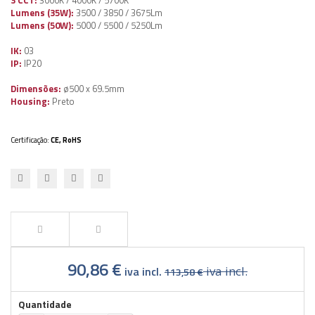
3 CCT:
3000K / 4000K / 5700K
Lumens (35W):
3500 / 3850 / 3675Lm
Lumens (50W):
5000 / 5500 / 5250Lm
IK:
03
IP:
IP20
Dimensões:
ø500 x 69.5mm
Housing:
Preto
Certificação:
CE, RoHS
90,86 €
iva incl.
iva incl.
113,58 €
Quantidade