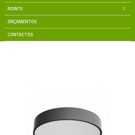
ROINTE
ORÇAMENTOS
CONTACTOS
Home
Iluminação LED
Iluminação LED Decorativa
HALO
35W~50W 3CCT ø50cm
-20%