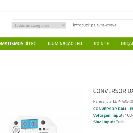
MATISMOS DÍTEC
ILUMINAÇÃO LED
ROINTE
ORÇA
e
Iluminação LED
SMART CONTROL
DALI
CONVERSOR DALI -
CONVERSOR DA
Referência:
LDP-435-0
CONVERSOR DALI - 
Voltagem Input:
100
Sinal Input
:
Push