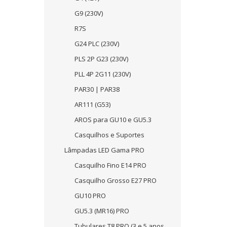
G9 (230V)
R7S
G24 PLC (230V)
PLS 2P G23 (230V)
PLL 4P 2G11 (230V)
PAR30 | PAR38
AR111 (G53)
AROS para GU10 e GU5.3
Casquilhos e Suportes
Lâmpadas LED Gama PRO
Casquilho Fino E14 PRO
Casquilho Grosso E27 PRO
GU10 PRO
GU5.3 (MR16) PRO
Tubulares T8 PRO (3 e 5 anos