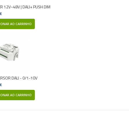
R 12V~48V | DALI+ PUSH DIM
 €
IONAR AO CARRINHO
RSOR DALI - 0/1-10V
 €
IONAR AO CARRINHO