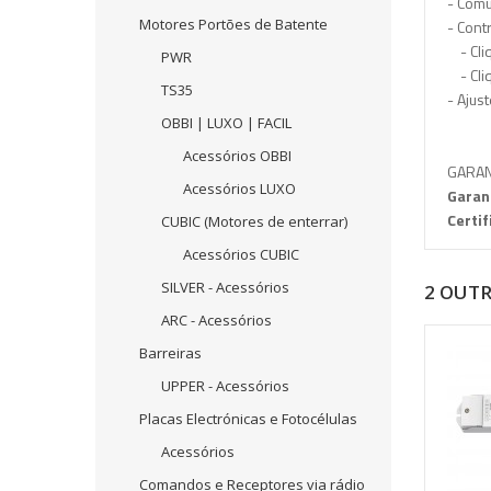
- Comu
Motores Portões de Batente
- Cont
- Cliq
PWR
- Cliq
TS35
- Ajus
OBBI | LUXO | FACIL
Acessórios OBBI
GARAN
Acessórios LUXO
G
aran
Certif
CUBIC (Motores de enterrar)
Acessórios CUBIC
SILVER - Acessórios
2 OUT
ARC - Acessórios
Barreiras
UPPER - Acessórios
Placas Electrónicas e Fotocélulas
Acessórios
Comandos e Receptores via rádio