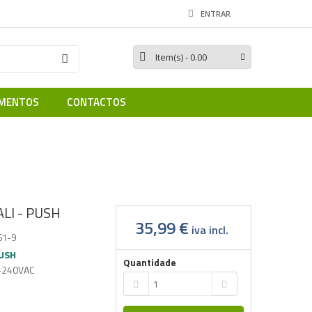
ENTRAR
Item(s)
- 0.00
MENTOS
CONTACTOS
 PUSH
LI - PUSH
35,99 €
iva incl.
61-9
PUSH
Quantidade
-240VAC