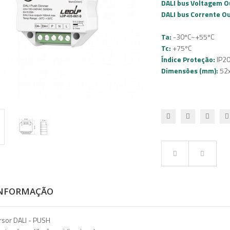
DALI bus Voltagem O
DALI bus Corrente O
Ta:
-30ºC~+55ºC
Tc:
+75ºC
Índice Proteção:
IP2
Dimensões (mm):
52
INFORMAÇÃO
sor DALI - PUSH