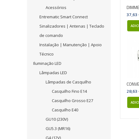
DIMME
Acessórios
37,63
Entrematic Smart Connect
Sinalizadores | Antenas | Teclado
ADIC
de comando
Instalação | Manutenção | Apoio
Técnico
Iluminação LED
Lâmpadas LED
Lâmpadas de Casquilho
CONVE
28,63
Casquilho Fino E14
Casquilho Grosso E27
ADIC
Casquilho E40
GU10 (230V)
GU5.3 (MR16)
G4 (12V)