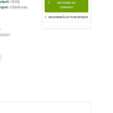
utput
:
16Vdc
ADICIONAR AO
utput:
100mA máx.
CARRINHO
ADICIONAR À LISTA DE DESEJOS
0
x52x27