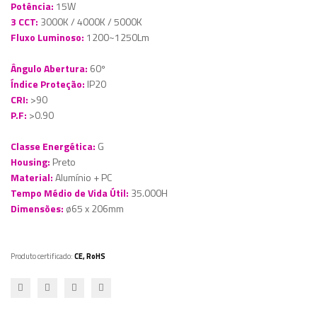
Potência:
15W
3 CCT:
3000K / 4000K / 5000K
Fluxo Luminoso:
1200~1250Lm
Ângulo Abertura:
60º
Índice Proteção:
IP20
CRI:
>90
P.F:
>0.90
Classe Energética:
G
Housing:
Preto
Material:
Alumínio + PC
Tempo Médio de Vida Útil:
35.000H
Dimensões:
ø65 x 206mm
Produto certificado:
CE, RoHS