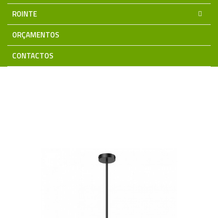
ROINTE
ORÇAMENTOS
CONTACTOS
Home
Iluminação LED
Retail | Espaços Comerciais
Downlights LED
Downlights IP20 | IP40
Suspensão KLEO
3CCT 15W Preto