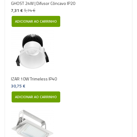
GHOST 24W | Difusor Côncavo IP20
7,31 €
9,74 €
ADICIONAR AO CARRINHO
IZAR 10W Trimeless IP40
30,75 €
ADICIONAR AO CARRINHO