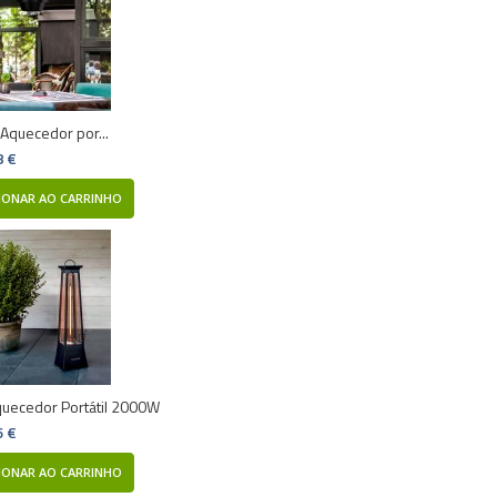
Aquecedor por...
8 €
IONAR AO CARRINHO
quecedor Portátil 2000W
6 €
IONAR AO CARRINHO