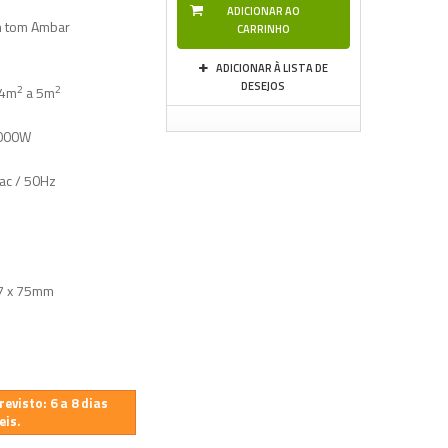
ADICIONAR AO
m tom Ambar
CARRINHO
ADICIONAR À LISTA DE
DESEJOS
2
2
4m
a 5m
000W
c / 50Hz
5
7 x 75mm
evisto: 6 a 8 dias
eis.