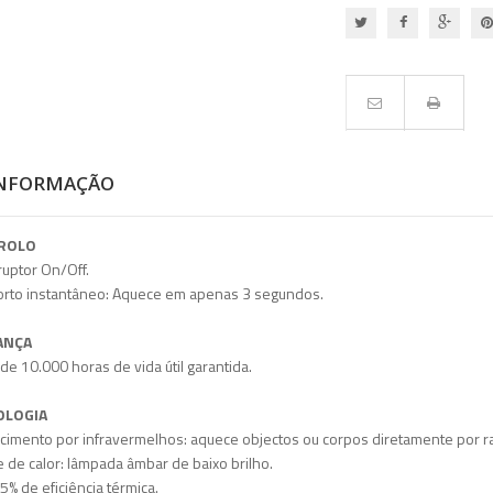
INFORMAÇÃO
ROLO
rruptor On/Off.
orto instantâneo: Aquece em apenas 3 segundos.
ANÇA
 de 10.000 horas de vida útil garantida.
OLOGIA
cimento por infravermelhos: aquece objectos ou corpos diretamente por r
e de calor: lâmpada âmbar de baixo brilho.
95% de eficiência térmica.