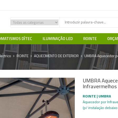
MATISMOS DÍTEC
ILUMINAÇÃO LED
ROINTE
ORÇA
ectrico
ROINTE
AQUECIMENTO DE EXTERIOR
UMBRA Aquecedor po
UMBRA Aqueced
Infravermelho
ROINTE | UMBRA
Aquecedor por Infrav
(p/ instalação debaixo