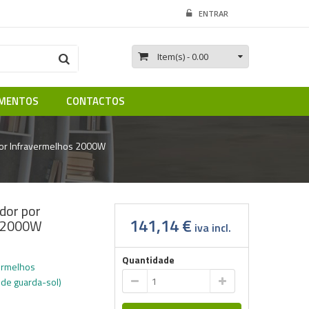
ENTRAR
Item(s)
- 0.00
MENTOS
CONTACTOS
r Infravermelhos 2000W
or por
141,14 €
s 2000W
iva incl.
Quantidade
ermelhos
 de guarda-sol)