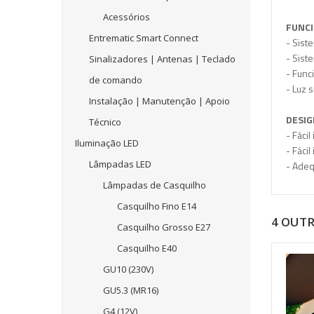
Acessórios
FUNCI
Entrematic Smart Connect
- Sist
- Sist
Sinalizadores | Antenas | Teclado
- Func
de comando
- Luz
Instalação | Manutenção | Apoio
DESIG
Técnico
- Fáci
Iluminação LED
- Fáci
Lâmpadas LED
- Adeq
Lâmpadas de Casquilho
Casquilho Fino E14
4 OUT
Casquilho Grosso E27
Casquilho E40
GU10 (230V)
GU5.3 (MR16)
G4 (12V)