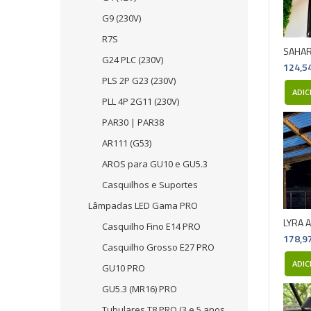
G9 (230V)
R7S
SAHARA
G24 PLC (230V)
124,5
PLS 2P G23 (230V)
ADIC
PLL 4P 2G11 (230V)
PAR30 | PAR38
AR111 (G53)
AROS para GU10 e GU5.3
Casquilhos e Suportes
Lâmpadas LED Gama PRO
LYRA A
Casquilho Fino E14 PRO
178,9
Casquilho Grosso E27 PRO
ADIC
GU10 PRO
GU5.3 (MR16) PRO
Tubulares T8 PRO (3 e 5 anos