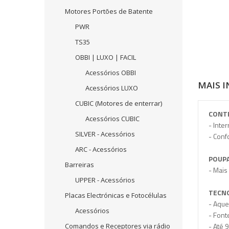
Motores Portões de Batente
PWR
TS35
OBBI | LUXO | FACIL
Acessórios OBBI
MAIS 
Acessórios LUXO
CUBIC (Motores de enterrar)
CONT
Acessórios CUBIC
- Inte
SILVER - Acessórios
- Conf
ARC - Acessórios
POUP
Barreiras
- Mais
UPPER - Acessórios
TECN
Placas Electrónicas e Fotocélulas
- Aque
Acessórios
- Font
- Até 
Comandos e Receptores via rádio