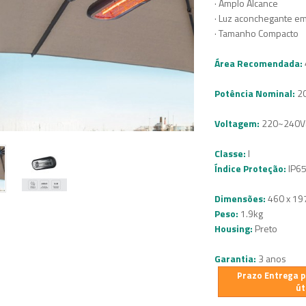
· Amplo Alcance
· Luz aconchegante e
· Tamanho Compacto
Área Recomendada:
Potência Nominal:
2
Voltagem:
220~240Va
Classe:
I
Índice Proteção:
IP6
Dimensões:
460 x 19
Peso:
1.9kg
Housing:
Preto
Garantia:
3 anos
Prazo Entrega pr
út