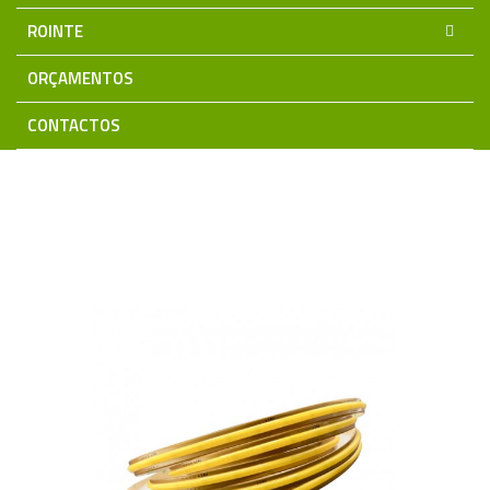
ROINTE
ORÇAMENTOS
CONTACTOS
Home
Iluminação LED
Fita COB LED
Fita LED COB
CORTE-LIVRE 24V IP20 8W/Mt 5mm