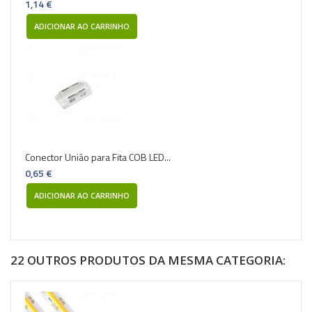
1,14 €
ADICIONAR AO CARRINHO
Conector União para Fita COB LED...
0,65 €
ADICIONAR AO CARRINHO
22 OUTROS PRODUTOS DA MESMA CATEGORIA: