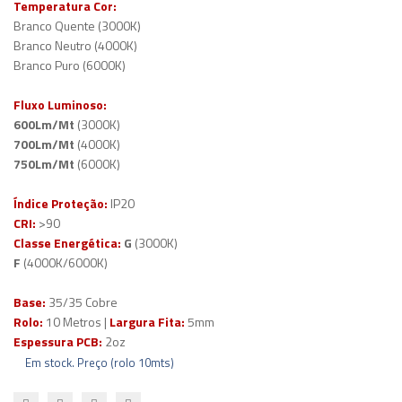
Temperatura Cor:
Branco Quente (3000K)
Branco Neutro (4000K)
Branco Puro (6000K)
Fluxo Luminoso:
600Lm/Mt
(3000K)
700Lm/Mt
(4000K)
750Lm/Mt
(6000K)
Índice Proteção:
IP20
CRI:
>90
Classe Energética:
G
(3000K)
F
(4000K/6000K)
Base:
35/35 Cobre
Rolo:
10 Metros |
Largura Fita:
5mm
Espessura PCB:
2oz
Em stock. Preço (rolo 10mts)