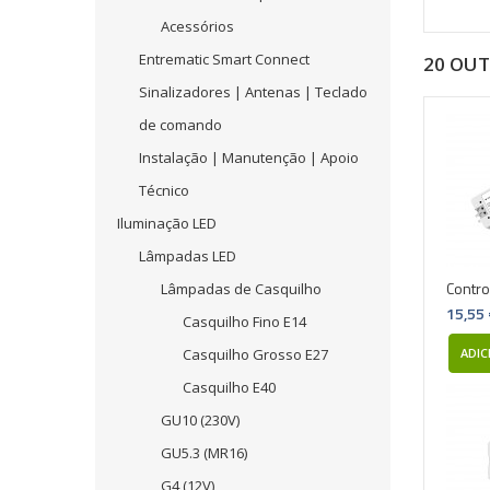
Acessórios
Entrematic Smart Connect
20 OU
Sinalizadores | Antenas | Teclado
de comando
Instalação | Manutenção | Apoio
Técnico
Iluminação LED
Lâmpadas LED
Contro
Lâmpadas de Casquilho
15,55
Casquilho Fino E14
Casquilho Grosso E27
ADIC
Casquilho E40
GU10 (230V)
GU5.3 (MR16)
G4 (12V)