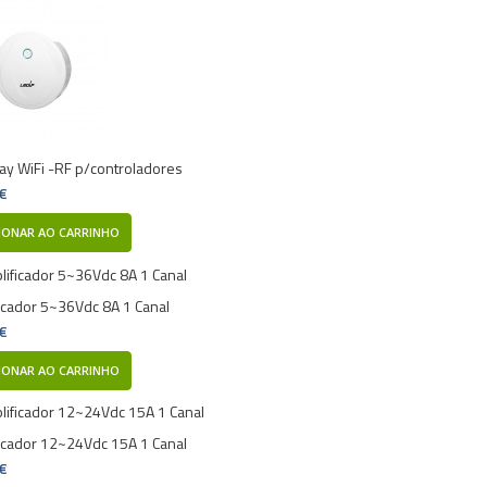
y WiFi -RF p/controladores
 €
IONAR AO CARRINHO
icador 5~36Vdc 8A 1 Canal
 €
IONAR AO CARRINHO
icador 12~24Vdc 15A 1 Canal
 €