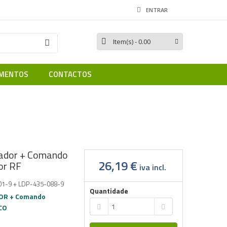
ENTRAR
Item(s)
- 0.00
MENTOS
CONTACTOS
 Comando Fita Led Monocor RF
lador + Comando
26,19 €
or RF
iva incl.
1-9 + LDP-435-088-9
Quantidade
R + Comando
CO