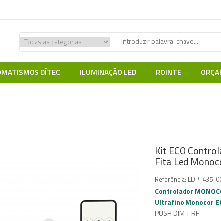
MATISMOS DÍTEC
ILUMINAÇÃO LED
ROINTE
ORÇA
SMART CONTROL
Controladores MONOCOR
Kit ECO Controlador +
Kit ECO Contro
Fita Led Monoc
Referência:
LDP-435-00
Controlador
MONOCO
Ultrafino Monocor E
PUSH DIM + RF