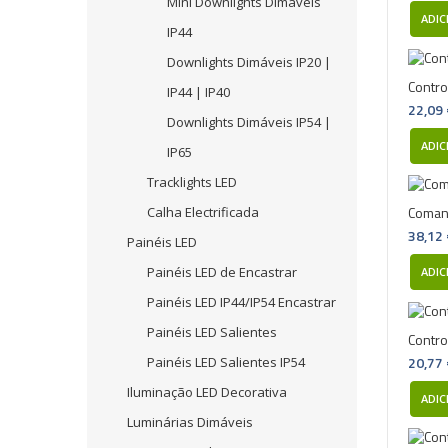
Mini Downlights Dimáveis
ADIC
IP44
Downlights Dimáveis IP20 |
Contro
IP44 | IP40
22,09
Downlights Dimáveis IP54 |
ADIC
IP65
Tracklights LED
Comand
Calha Electrificada
38,12
Painéis LED
Painéis LED de Encastrar
ADIC
Painéis LED IP44/IP54 Encastrar
Painéis LED Salientes
Contr
20,77
Painéis LED Salientes IP54
Iluminação LED Decorativa
ADIC
Luminárias Dimáveis