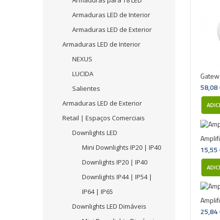
Armaduras para T8 LED
Armaduras LED de Interior
Armaduras LED de Exterior
Armaduras LED de Interior
NEXUS
LUCIDA
Gatewa
58,08
Salientes
Armaduras LED de Exterior
ADIC
Retail | Espaços Comerciais
Downlights LED
Amplif
Mini Downlights IP20 | IP40
15,55
Downlights IP20 | IP40
ADIC
Downlights IP44 | IP54 |
IP64 | IP65
Amplif
Downlights LED Dimáveis
25,84