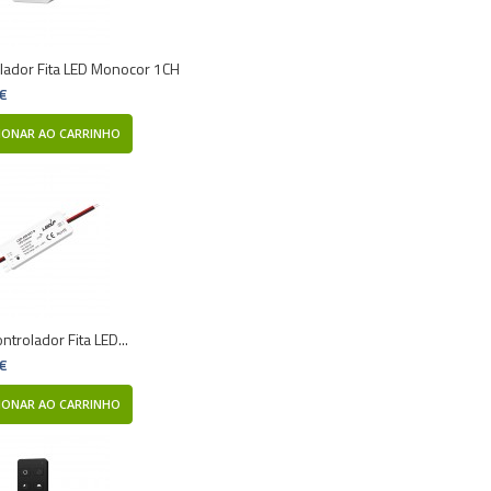
lador Fita LED Monocor 1CH
 €
IONAR AO CARRINHO
ntrolador Fita LED...
 €
IONAR AO CARRINHO