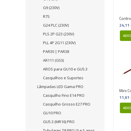
G9 (230V)
R7S
Contro
24,11
G24 PLC (230V)
PLS 2P G23 (230V)
ADIC
PLL 4P 2G11 (230V)
PAR30 | PAR38
AR111 (G53)
AROS para GU10 e GU5.3
Casquilhos e Suportes
Lâmpadas LED Gama PRO
Mini Co
Casquilho Fino E14 PRO
11,61
Casquilho Grosso E27 PRO
ADIC
GU10 PRO
GU5.3 (MR16) PRO
Tubulares T8 PRO (3 e 5 anos