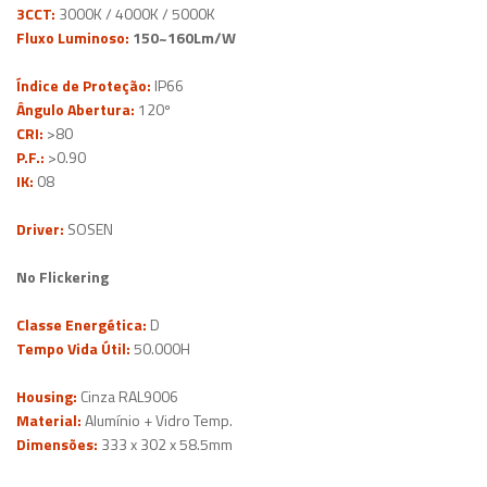
3CCT:
3000K / 4000K / 5000K
Fluxo Luminoso:
150~160Lm/W
Índice de Proteção:
IP66
Ângulo Abertura:
120º
CRI:
>80
P.F.:
>0.90
IK:
08
Driver:
SOSEN
No Flickering
Classe Energética:
D
Tempo Vida Útil:
50.000H
Housing:
Cinza RAL9006
Material:
Alumínio + Vidro Temp.
Dimensões:
333 x 302 x 58.5mm