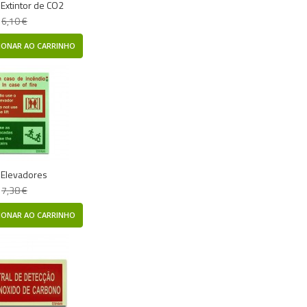
- Extintor de CO2
6,10 €
IONAR AO CARRINHO
- Elevadores
7,38 €
IONAR AO CARRINHO