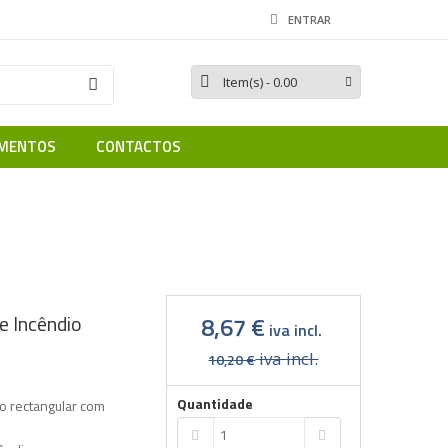
ENTRAR
Item(s)
- 0.00
MENTOS
CONTACTOS
Sinal - Central de Incêndio
de Incêndio
8,67 €
iva incl.
iva incl.
10,20 €
Quantidade
io rectangular com