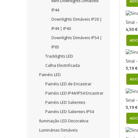
Mini Downlights Dimáveis
ADIC
IP44
Downlights Dimáveis IP20 |
Sinal 
IP44 | IP40
4,50 €
Downlights Dimáveis IP54 |
ADIC
IP65
Tracklights LED
Sinal -
Calha Electrificada
5,19 €
Painéis LED
ADIC
Painéis LED de Encastrar
Painéis LED IP44/IP54 Encastrar
Sinal 
Painéis LED Salientes
5,19 €
Painéis LED Salientes IP54
ADIC
Iluminação LED Decorativa
Luminárias Dimáveis