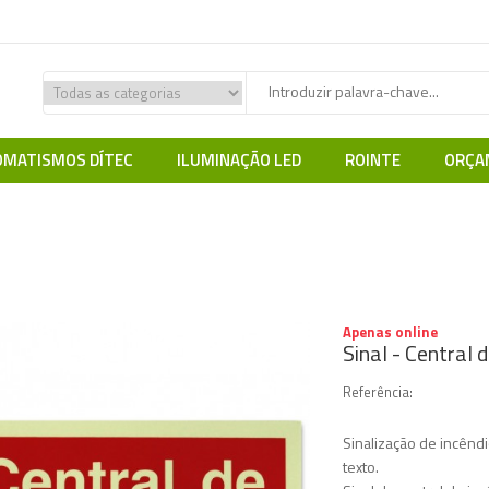
MATISMOS DÍTEC
ILUMINAÇÃO LED
ROINTE
ORÇA
gurança | CCTV | Intrusão | Incêndio
SINALUX
Sinalética de Incêndio
Apenas online
Sinal - Central 
Referência:
Sinalização de incênd
texto.