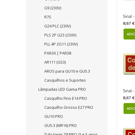
G9 (230V)
Sinal 
R7S
8,67 €
G24 PLC (230V)
ADIC
PLS 2P G23 (230V)
PLL 4P 2G11 (230V)
PAR30 | PAR38
AR111 (G53)
AROS para GU10 e GU5.3
Casquilhos e Suportes
Lâmpadas LED Gama PRO
Sinal 
8,67 €
Casquilho Fino E14 PRO
Casquilho Grosso E27 PRO
ADIC
GU10 PRO
GU5.3 (MR16) PRO
Tubulares T8 PRO (3 e 5 anos