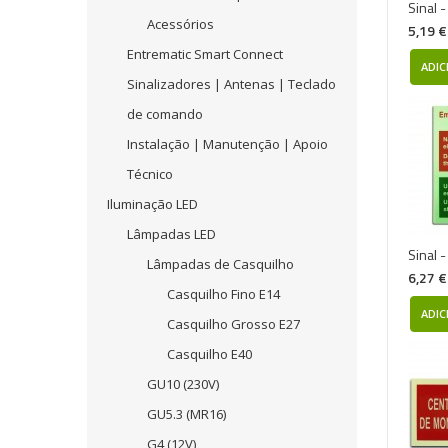
Sinal 
Acessórios
5,19 €
Entrematic Smart Connect
ADIC
Sinalizadores | Antenas | Teclado
de comando
Instalação | Manutenção | Apoio
Técnico
Iluminação LED
Lâmpadas LED
Sinal 
Lâmpadas de Casquilho
6,27 €
Casquilho Fino E14
ADIC
Casquilho Grosso E27
Casquilho E40
GU10 (230V)
GU5.3 (MR16)
G4 (12V)