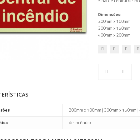
Sinal de central de in
Dimensões:
200mm x 100mm
300mm x 150mm
400mm x 200mm
ERÍSTICAS
sões
200mm x 100mm | 300mm x 150mm |
tica
de Incêndio