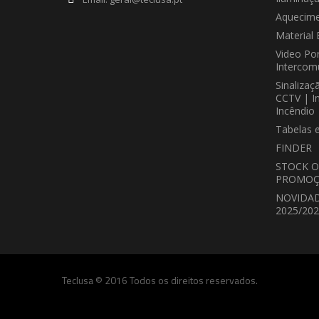
Aquecime
Material 
Video Por
Intercom
Sinalizaç
CCTV | I
Incêndio
Tabelas 
FINDER
STOCK O
PROMOÇ
NOVIDA
2025/20
Teclusa © 2016 Todos os direitos reservados.