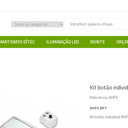
MATISMOS DÍTEC
ILUMINAÇÃO LED
ROINTE
ORÇA
o Porteiros e Intercomunicadores
BPT
Acessórios BPT
Kit botão
Kit botão indiv
Referência:
KHPS
KHPS BPT
Kit botão individual KH