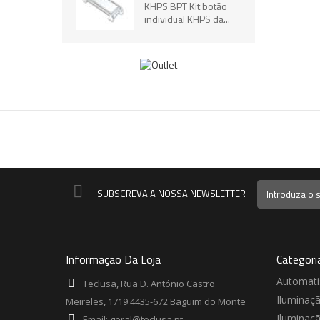
KHPS BPT Kit botão
individual KHPS da...
SUBSCREVA A NOSSA NEWSLETTER
Informação Da Loja
Categori
Automat
Teclusa, Rua D. António Castro
Iluminaç
Meireles, 1719 4435-672 Baguim do Monte
Iluminaç
Email:
geral@teclusa.pt