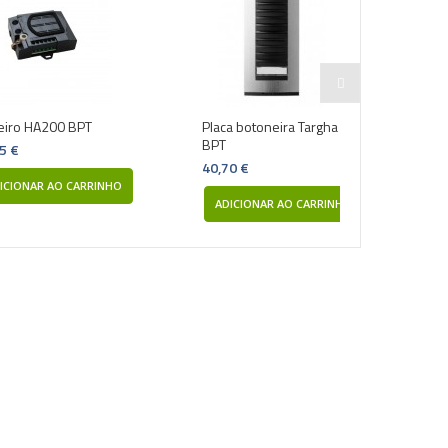
eiro HA200 BPT
Placa botoneira Targha HPC/1 ST
Ca
BPT
5 €
12
40,70 €
ICIONAR AO CARRINHO
ADICIONAR AO CARRINHO