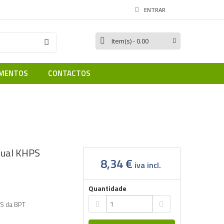
ENTRAR
Item(s)
- 0.00
MENTOS
CONTACTOS
 individual KHPS
idual KHPS
8,34 €
iva incl.
Quantidade
PS da BPT