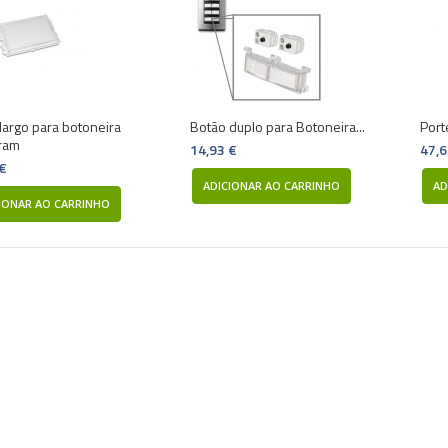
largo para botoneira
Botão duplo para Botoneira...
Port
ram
14,93 €
47,6
 €
ADICIONAR AO CARRINHO
AD
IONAR AO CARRINHO