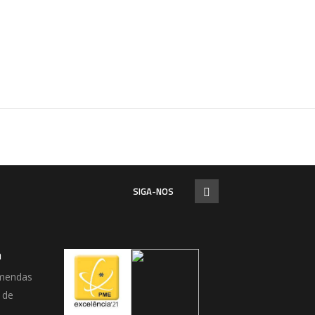
SIGA-NOS
a
mendas
 de