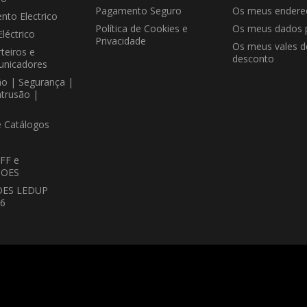
Pagamento Seguro
Os meus endere
nto Electrico
Política de Cookies e
Os meus dados 
Eléctrico
Privacidade
Os meus vales d
teiros e
desconto
unicadores
ão | Segurança |
ntrusão |
e Catálogos
FF e
OES
DES LEDUP
26