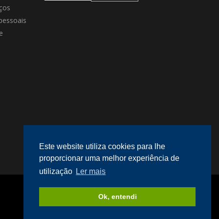
ços
pessoais
e
Este website utiliza cookies para lhe
proporcionar uma melhor experiência de
utilização
Ler mais
Desenvolvido por
megaklique
.
Ok, entendi