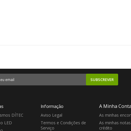
SUBSCREVER
as
Informação
A Minha Cont
ismos DÍTEC
Aviso Legal
As minhas enco
ão LED
Termos e Condições de
As minhas notas
Serviço
crédito
ão