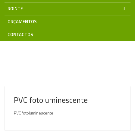
ROINTE
ORÇAMENTOS
CONTACTOS
Home
Sinalização | Segurança | CCTV | Intrusão | Incêndio
SINALUX
Sinalética COVID-19
PVC fotoluminescente
PVC fotoluminescente
PVC fotoluminescente