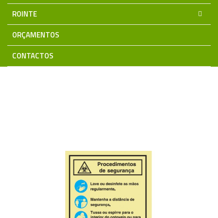
ROINTE
ORÇAMENTOS
CONTACTOS
Home
Sinalização | Segurança | CCTV | Intrusão | Incêndio
SINALUX
Sinalética COVID-19
PVC fotoluminescente
Procedimentos segurança COVID-19 PC002